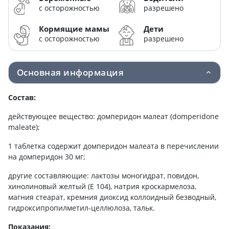
с осторожностью
разрешено
Кормящие мамы
Дети
с осторожностью
разрешено
Основная информация
Состав:
действующее вещество: домперидон малеат (domperidone
maleate);
1 таблетка содержит домперидон малеата в перечислении
на домперидон 30 мг;
другие составляющие: лактозы моногидрат, повидон,
хинолиновый желтый (Е 104), натрия кроскармелоза,
магния стеарат, кремния диоксид коллоидный безводный,
гидроксипропилметил-целлюлоза, тальк.
Показания: