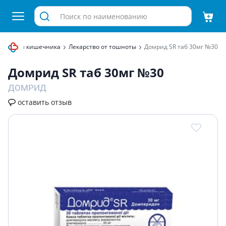
раты для кишечника
Лекарство от тошноты
Домрид SR таб 30мг №30
Домрид SR таб 30мг №30
ДОМРИД
оставить отзыв