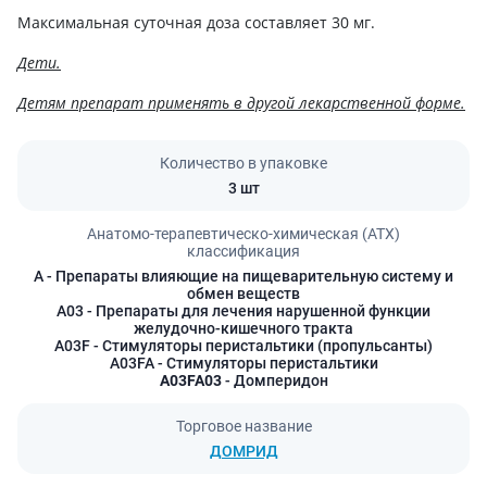
Максимальная суточная доза составляет 30 мг.
Дети.
Детям препарат применять в другой лекарственной форме.
Количество в упаковке
3 шт
Анатомо-терапевтическо-химическая (АТХ)
классификация
A
- Препараты влияющие на пищеварительную систему и
обмен веществ
A03
- Препараты для лечения нарушенной функции
желудочно-кишечного тракта
A03F
- Стимуляторы перистальтики (пропульсанты)
A03FA
- Стимуляторы перистальтики
A03FA03
- Домперидон
Торговое название
ДОМРИД