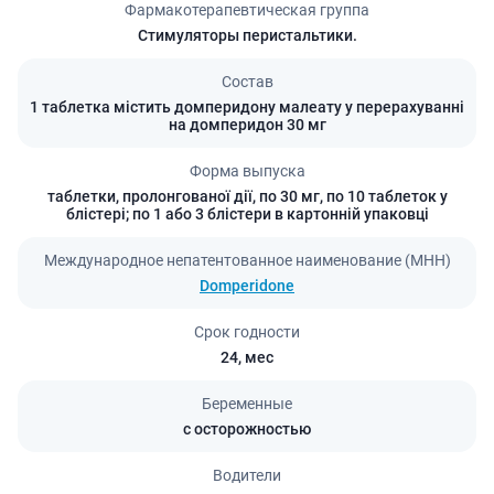
Фармакотерапевтическая группа
Стимуляторы перистальтики.
Состав
1 таблетка містить домперидону малеату у перерахуванні
на домперидон 30 мг
Форма выпуска
таблетки, пролонгованої дії, по 30 мг, по 10 таблеток у
блістері; по 1 або 3 блістери в картонній упаковці
Международное непатентованное наименование (МНН)
Domperidone
Срок годности
24,
мес
Беременные
с осторожностью
Водители