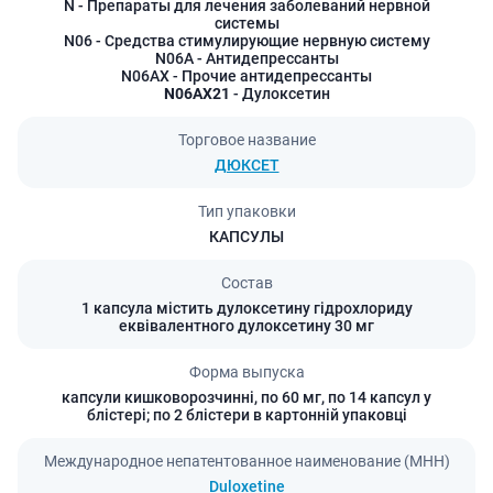
N
- Препараты для лечения заболеваний нервной
системы
N06
- Средства стимулирующие нервную систему
N06A
- Антидепрессанты
N06AX
- Прочие антидепрессанты
N06AX21
- Дулоксетин
Торговое название
ДЮКСЕТ
Тип упаковки
КАПСУЛЫ
Состав
1 капсула містить дулоксетину гідрохлориду
еквівалентного дулоксетину 30 мг
Форма выпуска
капсули кишковорозчинні, по 60 мг, по 14 капсул у
блістері; по 2 блістери в картонній упаковці
Международное непатентованное наименование (МНН)
Duloxetine