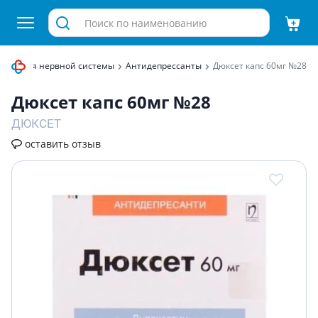
раты для нервной системы
Антидепрессанты
Дюксет капс 60мг №28
Дюксет капс 60мг №28
ДЮКСЕТ
оставить отзыв