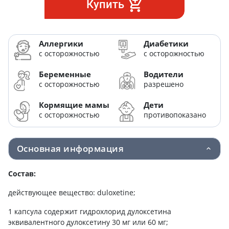
Купить
Аллергики
Диабетики
с осторожностью
с осторожностью
Беременные
Водители
с осторожностью
разрешено
Кормящие мамы
Дети
с осторожностью
противопоказано
Основная информация
Состав:
действующее вещество: duloxetine;
1 капсула содержит гидрохлорид дулоксетина
эквивалентного дулоксетину 30 мг или 60 мг;