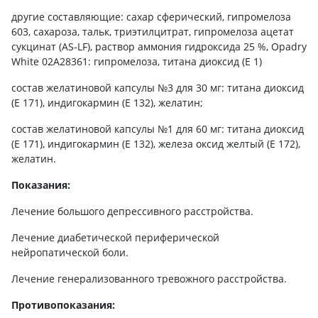
другие составляющие: сахар сферический, гипромелоза
603, сахароза, тальк, триэтилцитрат, гипромелоза ацетат
сукцинат (AS-LF), раствор аммония гидроксида 25 %, Opadry
White 02A28361: гипромелоза, титана диоксид (Е 1)
состав желатиновой капсулы №3 для 30 мг: титана диоксид
(Е 171), индигокармин (Е 132), желатин;
состав желатиновой капсулы №1 для 60 мг: титана диоксид
(Е 171), индигокармин (Е 132), железа оксид желтый (Е 172),
желатин.
Показания:
Лечение большого депрессивного расстройства.
Лечение диабетической периферической
нейропатической боли.
Лечение генерализованного тревожного расстройства.
Противопоказания: