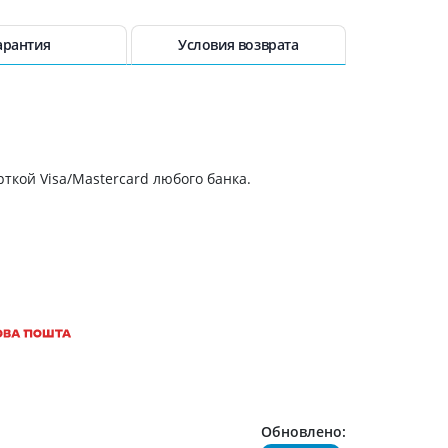
Препараты кальция
Хондропротекторы
арантия
Условия возврата
Кроветворение и кровь
Противотромбозные
Препараты от анемии
Кровезаменители
ткой Visa/Mastercard любого банка.
Препараты для
парентерального питания
Прочие лекарственные
средства
Обновлено: