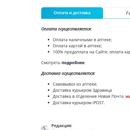
ы
Противоопухолевые
негормональные препараты
стероиды
Оплата и доставка
Г
Противоопухолевые
ания щитовидной
гормональные препараты
Оплата осуществляется:
От рака
 поджелудочной
Оплата наличными в аптеке;
Лечение аллергии
Оплата картой в аптеке;
орная система
100% предоплата на Сайте, оплата кар
Мочеполовая система и
ва от аллергии
половые гормоны
Смотреть
подробнее
.
ва от астмы
Лекарства для почек
Доставка
осуществляется:
Препараты для потенции и
эрекции
Самовывоз из аптеки;
Урологические препараты
Доставка курьером Здравица
Гинекологические препараты
Доставка в отделение Новая Почта
Доставка курьером iPOST.
Препараты влияющие на
лактацию
Препараты для органов
чувств
Редакция: