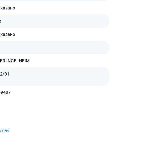
Антисептики и дезинфекторы
оказано
Лечение угревой сыпи, акне
о
Лечение рубцов
Лекарства от бородавок
оказано
Лечение перхоти, себореи,
волосистых дерматитов
Средства от повышенной
ER INGELHEIM
потливости
Лечение герпеса
2/01
Препараты для
опорнодвигательного
09407
аппарата
Противовоспалительные
препараты
От суставной и мышечной боли
Миорелаксанты
утей
Лекарства от подагры