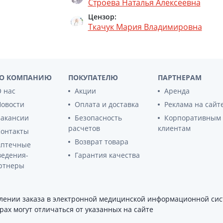
Строева Наталья Алексеевна
Препараты для глаз
Цензор:
Капли в ухо
Ткачук Мария Владимировна
О КОМПАНИЮ
ПОКУПАТЕЛЮ
ПАРТНЕРАМ
 нас
Акции
Аренда
Новости
Оплата и доставка
Реклама на сайт
Вакансии
Безопасность
Корпоративным
расчетов
клиентам
Контакты
Возврат товара
Аптечные
ведения-
Гарантия качества
ртнеры
ении заказа в электронной медицинской информационной сист
ах могут отличаться от указанных на сайте