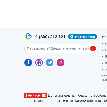
0
(800)
212 521
Карта аптек
ПР
О
за
па
ВНИМАНИЕ!
Цены актуальны только при оформл
непосредственно в аптечных заведениях-партнер