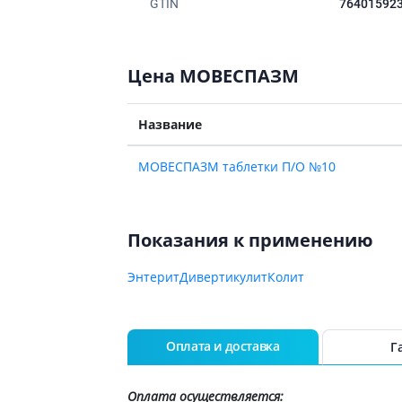
GTIN
76401592
Препараты для глаз
Капли в ухо
Цена МОВЕСПАЗМ
Название
МОВЕСПАЗМ таблетки П/О №10
Показания к применению
Энтерит
Дивертикулит
Колит
Оплата и доставка
Г
Оплата осуществляется: