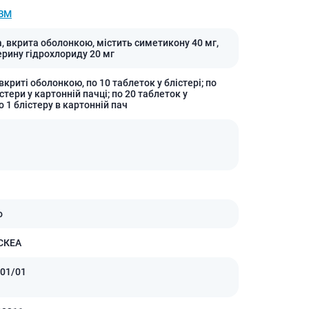
Препараты кальция
ЗМ
Хондропротекторы
а, вкрита оболонкою, містить симетикону 40 мг,
Кроветворение и кровь
рину гідрохлориду 20 мг
Противотромбозные
вкриті оболонкою, по 10 таблеток у блістері; по
Препараты от анемии
істери у картонній пачці; по 20 таблеток у
по 1 блістеру в картонній пач
Кровезаменители
Препараты для
парентерального питания
Прочие лекарственные
средства
о
СКЕА
01/01