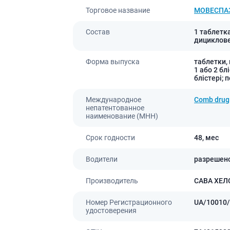
ы
Противоопухолевые
Торговое название
МОВЕСПА
негормональные препараты
стероиды
Противоопухолевые
Состав
1 таблетк
ания щитовидной
гормональные препараты
дициклове
От рака
 поджелудочной
Форма выпуска
таблетки, 
1 або 2 бл
Лечение аллергии
блістері; 
орная система
Мочеполовая система и
Международное
Comb drug
ва от аллергии
половые гормоны
непатентованное
ва от астмы
наименование (МНН)
Лекарства для почек
Препараты для потенции и
Срок годности
48,
мес
эрекции
Урологические препараты
Водители
разрешен
Гинекологические препараты
Производитель
САВА ХЕЛ
Препараты влияющие на
лактацию
Номер Регистрационного
UA/10010/
удостоверения
Препараты для органов
чувств