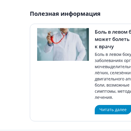
Полезная информация
Боль в левом 
может болеть 
к врачу
Боль в левом бок
заболеваниях ор
мочевыделительн
лёгких, селезёнк
двигательного ап
боли, возможные
симптомы, метод
лечения.
Читать далее