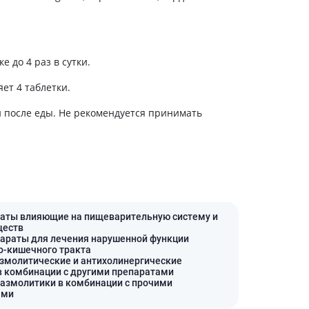
Антисептики и дезинфекторы
Лечение угревой сыпи, акне
Лечение рубцов
е до 4 раз в сутки.
Лекарства от бородавок
ет 4 таблетки.
Лечение перхоти, себореи,
волосистых дерматитов
 после еды. Не рекомендуется принимать
Средства от повышенной
потливости
Лечение герпеса
Препараты для
опорнодвигательного
аппарата
раты влияющие на пищеварительную систему и
Противовоспалительные
ществ
препараты
параты для лечения нарушенной функции
-кишечного тракта
От суставной и мышечной боли
азмолитические и антихолинергические
в комбинации с другими препаратами
Миорелаксанты
пазмолитики в комбинации с прочими
ами
Лекарства от подагры