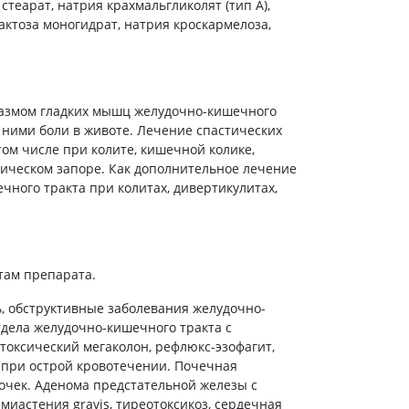
теарат, натрия крахмальгликолят (тип А),
холестерина
ктоза моногидрат, натрия кроскармелоза,
Препараты для укрепления
сосудов
Препараты от аритмии
Мочегонные препараты,
диуретики
азмом гладких мышц желудочно-кишечного
с ними боли в животе. Лечение спастических
Лекарства от стенокардии
том числе при колите, кишечной колике,
Препараты при сердечной
ическом запоре. Как дополнительное лечение
недостаточности
ного тракта при колитах, дивертикулитах,
Заболевания кожи
Противогрибковые
От ожогов
там препарата.
Лечение ран и язв
 обструктивные заболевания желудочно-
Мази от аллергии
тдела желудочно-кишечного тракта с
Лечение псориаза, экземы
токсический мегаколон, рефлюкс-эзофагит,
 при острой кровотечении. Почечная
Антибиотики для лечения
заболеваний кожи
очек. Аденома предстательной железы с
миастения gravis, тиреотоксикоз, сердечная
Гормональные мази