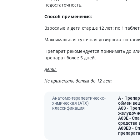
ты для повышения
недостаточность.
Препараты для нервной
а
системы
итики и пропульсанты
Способ применения:
Противосудорожные
льное
Взрослые и дети старше 12 лет: по 1 таблетк
Препараты для лечения
эпилепсии
ы для
Максимальная суточная дозировка составля
дочной железы
Снотворные препараты
тные препараты
Успокоительные препараты
Препарат рекомендуется принимать до или
препарат более 5 дней.
ты для лечения
Антидепрессанты
тита
Препараты для улучшения
Дети.
памяти
ы для печени и
Не применять детям до 12 лет.
Транквилизаторы
 пузыря
(анксиолитики)
а от гепатита C
Средства от курения и
Анатомо-терапевтическо-
A
- Препа
никотиновой зависимости
ротекторы для печени
химическая (АТХ)
обмен ве
классификация
A03
- Пре
Средства от похмелья
нные препараты
желудочно
Препараты от головокружения
слоты
A03E
- Сп
средства 
A03ED
- С
Противоопухолевые
льные препараты
препарат
препараты
амо-гипофизарные