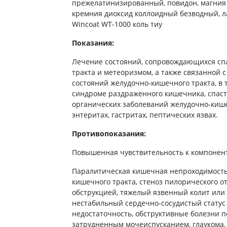
ты от энцефалита
прежелатинизированный, повидон, магния с
ьные средства для
Антибиотики
Туалетная бумага
кремния диоксид коллоидный безводный, ла
 кожи головы
а для желудка
Антибиотики для детей
Wincoat WT-1000 коль тиу
Носовые платки
ание волос
 от изжоги и
Антибиотики при пневмонии
Салфетки бумажные
Показания:
ния
 волос
Антибиотики при гайморите
Ватные диски и палочки
а от гастрита
а для вьющихся волос
Лечение состояний, сопровождающихся сп
Антибиотики при бронхите
Влажые салфетки
ва от язвы желудка
тракта и метеоризмом, а также связанной 
е шампуни
Антибиотики при ангине
Прочие
состояний желудочно-кишечного тракта, в 
ты для похудения
синдроме раздраженного кишечника, спаст
Антибиотики при цистите
органических заболеваний желудочно-кишеч
ы для кишечника
Противогрибковые препараты
энтеритах, гастритах, пептических язвах.
во от поноса
Антисептики
Противопоказания:
ики
Противотуберкулезные
ты от вздутия живота
Вакцины
Повышенная чувствительность к компонен
а от геморроя
Паралитическая кишечная непроходимость,
Препараты от паразитов
во от тошноты
кишечного тракта, стеноз пилорического о
Препараты от глистов
обструкцией, тяжелый язвенный колит или 
а от коликов
Лекарства от чесотки
нестабильный сердечно-сосудистый статус
ты при кишечной
недостаточность, обструктивные болезни п
ии
Антипротозойные препараты
затрудненным мочеиспусканием, глаукома, 