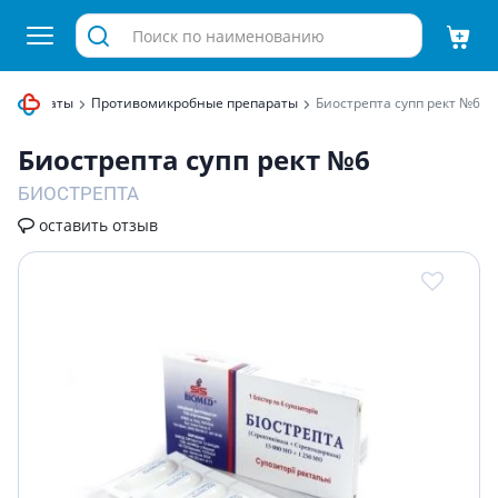
 препараты
Противомикробные препараты
Биострепта супп рект №6
Биострепта супп рект №6
БИОСТРЕПТА
оставить отзыв