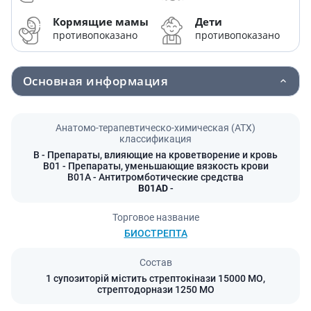
Кормящие мамы
Дети
противопоказано
противопоказано
Основная информация
Анатомо-терапевтическо-химическая (АТХ)
классификация
B
- Препараты, влияющие на кроветворение и кровь
B01
- Препараты, уменьшающие вязкость крови
B01A
- Антитромботические средства
B01AD
-
Торговое название
БИОСТРЕПТА
Состав
1 супозиторій містить стрептокінази 15000 МО,
стрептодорнази 1250 МО