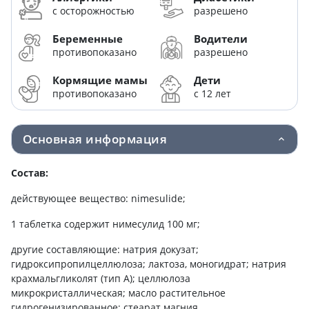
с осторожностью
разрешено
Беременные
Водители
противопоказано
разрешено
Кормящие мамы
Дети
противопоказано
с 12 лет
Основная информация
Состав:
действующее вещество: nimesulide;
1 таблетка содержит нимесулид 100 мг;
другие составляющие: натрия докузат;
гидроксипропилцеллюлоза; лактоза, моногидрат; натрия
крахмальгликолят (тип А); целлюлоза
микрокристаллическая; масло растительное
гидрогенизированное; стеарат магния.