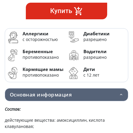
Купить
Аллергики
Диабетики
с осторожностью
разрешено
Беременные
Водители
противопоказано
разрешено
Кормящие мамы
Дети
противопоказано
с 12 лет
Основная информация
Состав:
действующие вещества: амоксициллин, кислота
клавулановая;