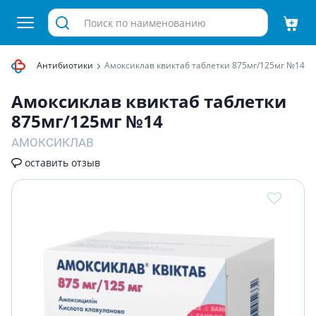
параты
Антибиотики
Амоксиклав квиктаб таблетки 875мг/125мг №14
Амоксиклав квиктаб таблетки
875мг/125мг №14
АМОКСИКЛАВ
оставить отзыв