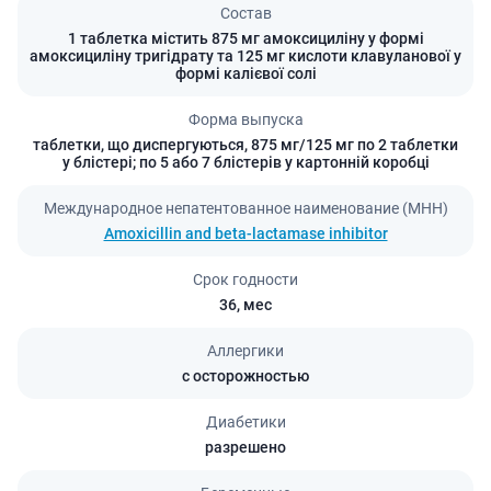
Состав
1 таблетка містить 875 мг амоксициліну у формі
амоксициліну тригідрату та 125 мг кислоти клавуланової у
формі калієвої солі
Форма выпуска
таблетки, що диспергуються, 875 мг/125 мг по 2 таблетки
у блістері; по 5 або 7 блістерів у картонній коробці
Международное непатентованное наименование (МНН)
Amoxicillin and beta-lactamase inhibitor
Срок годности
36,
мес
Аллергики
с осторожностью
Диабетики
разрешено