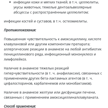
инфекции кожи и мягких тканей, в т.ч. целлюлиты,
укусы животных, тяжелые дентоальвеолярные
абсцессы с распространённым целлюлитом;
инфекции костей и суставов, в т.ч. остеомиелиты.
Противопоказания:
Повышенная чувствительность к амоксициллину, кислоте
клавулановой или другим компонентам препарата;
аллергические реакции в анамнезе на любой антибиотик
пенициллинового ряда, инфекционный мононуклеоз и
лимфолейкоз.
Наличие в анамнезе тяжелых реакций
гиперчувствительности (в т. ч. анафилаксии), связанных с
применением других бета-лактамных агентов (в т. ч.
цефалоспоринов, карбапенемов или монобактамов).
Наличие в анамнезе желтухи или дисфункции печени,
связанных с применением амоксициллина/клавуланата.
Способ применения: