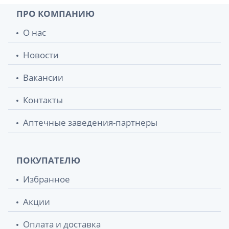
ПРО КОМПАНИЮ
Зеленая аптека гель д/умывания
85 грн.
О нас
зеленый чай 270г
Новости
Зеленая аптека гель д/умывания шалфей
85 грн.
270мл
Вакансии
Зеленая аптека шампунь лопух большой
87 грн.
Контакты
350мл
Аптечные заведения-партнеры
Зеленая аптека аптека крем д/лица п/
88 грн.
морщин д/всех типов кожи ростки
пшеницы 200мл
ПОКУПАТЕЛЮ
Зеленая аптека крем д/лица
88 грн.
Избранное
глубокоувлаж алоэ 200мл
Акции
Зеленая аптека мыло д/интим гигиены
90.20 грн.
чайное дерево 370мл
Оплата и доставка