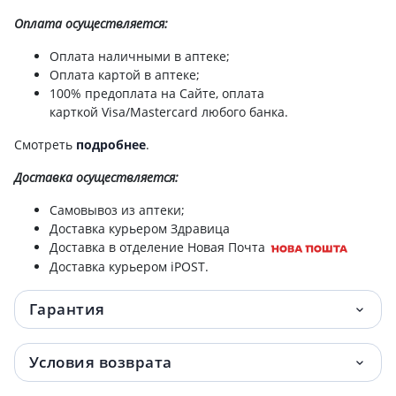
100мл
Оплата осуществляется:
Зеленая аптека крем д/рук лотос/оливка
52 грн.
Оплата наличными в аптеке;
100мл
Оплата картой в аптеке;
100% предоплата на Сайте, оплата
карткой Visa/Mastercard любого банка.
Зеленая аптека крем д/рук и ногтей
54 грн.
оливковый 100мл
Смотреть
подробнее
.
Зеленая аптека крем д/ног заживл 75мл
55 грн.
Доставка
осуществляется:
Самовывоз из аптеки;
Шампунь дегтярный 250мл
79.20 грн.
Доставка курьером Здравица
Доставка в отделение Новая Почта
Зеленая аптека мыло жидкое алоэ с дозат
83 грн.
Доставка курьером iPOST.
465мл
Гарантия
Зеленая аптека мыло жидкое ромашка с
83 грн.
дозат 465мл
Условия возврата
Зеленая аптека крем д/лица омолаж
83 грн.
козье молоко 200мл