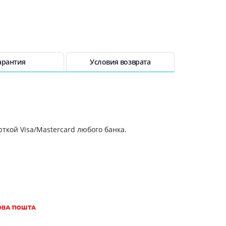
Препараты кальция
Хондропротекторы
Кроветворение и кровь
Противотромбозные
арантия
Условия возврата
Препараты от анемии
Кровезаменители
Препараты для
парентерального питания
Прочие лекарственные
ткой Visa/Mastercard любого банка.
средства