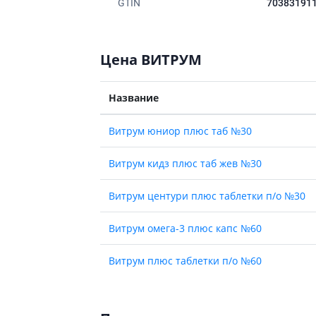
ты для повышения
GTIN
70383191
Препараты для нервной
а
системы
итики и пропульсанты
Противосудорожные
льное
Цена ВИТРУМ
Препараты для лечения
эпилепсии
ы для
дочной железы
Снотворные препараты
Название
тные препараты
Успокоительные препараты
Витрум юниор плюс таб №30
ты для лечения
Антидепрессанты
тита
Препараты для улучшения
Витрум кидз плюс таб жев №30
памяти
ы для печени и
Транквилизаторы
 пузыря
(анксиолитики)
Витрум центури плюс таблетки п/о №30
а от гепатита C
Средства от курения и
никотиновой зависимости
ротекторы для печени
Витрум омега-3 плюс капс №60
Средства от похмелья
нные препараты
Витрум плюс таблетки п/о №60
Препараты от головокружения
слоты
Противоопухолевые
льные препараты
препараты
амо-гипофизарные