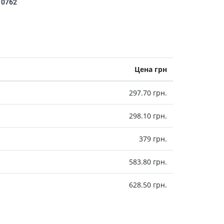
10762
Антисептики и дезинфекторы
Лечение угревой сыпи, акне
Лечение рубцов
Лекарства от бородавок
Лечение перхоти, себореи,
Цена грн
волосистых дерматитов
Средства от повышенной
297.70 грн.
потливости
Лечение герпеса
298.10 грн.
Препараты для
379 грн.
опорнодвигательного
аппарата
583.80 грн.
Противовоспалительные
препараты
628.50 грн.
От суставной и мышечной боли
Миорелаксанты
Лекарства от подагры