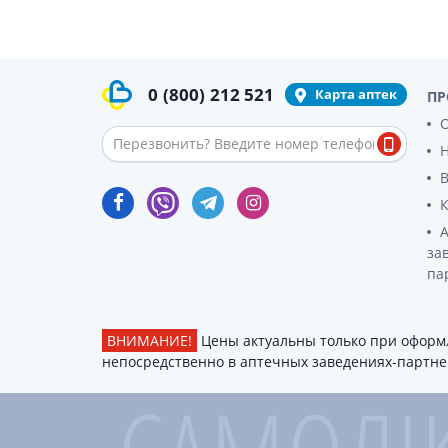
0
(800)
212 521
Карта аптек
ПР
О
за
па
ВНИМАНИЕ!
Цены актуальны только при оформл
непосредственно в аптечных заведениях-партнер