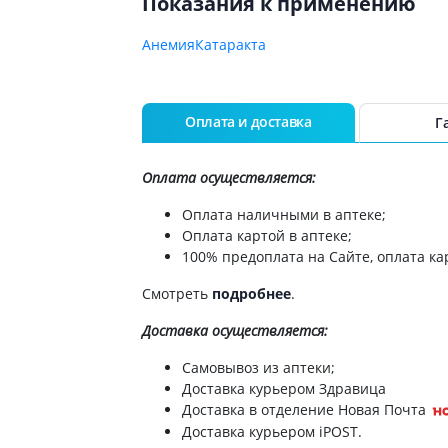
Показания к применению
ы
Противоопухолевые
негормональные препараты
стероиды
Анемия
Катаракта
Противоопухолевые
ания щитовидной
гормональные препараты
От рака
 поджелудочной
Оплата и доставка
Г
Лечение аллергии
орная система
Оплата осуществляется:
Мочеполовая система и
ва от аллергии
половые гормоны
Оплата наличными в аптеке;
ва от астмы
Лекарства для почек
Оплата картой в аптеке;
100% предоплата на Сайте, оплата кар
Препараты для потенции и
эрекции
Смотреть
подробнее
.
Урологические препараты
Доставка
осуществляется:
Гинекологические препараты
Препараты влияющие на
Самовывоз из аптеки;
лактацию
Доставка курьером Здравица
Доставка в отделение Новая Почта
Препараты для органов
Доставка курьером iPOST.
чувств