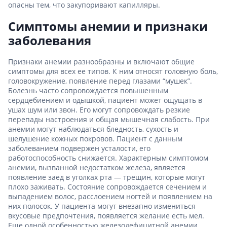
опасны тем, что закупоривают капилляры.
Симптомы анемии и признаки
заболевания
Признаки анемии разнообразны и включают общие
симптомы для всех ее типов. К ним относят головную боль,
головокружение, появление перед глазами “мушек”.
Болезнь часто сопровождается повышенным
сердцебиением и одышкой, пациент может ощущать в
ушах шум или звон. Его могут сопровождать резкие
перепады настроения и общая мышечная слабость. При
анемии могут наблюдаться бледность, сухость и
шелушение кожных покровов. Пациент с данным
заболеванием подвержен усталости, его
работоспособность снижается. Характерным симптомом
анемии, вызванной недостатком железа, является
появление заед в уголках рта — трещин, которые могут
плохо заживать. Состояние сопровождается сечением и
выпадением волос, расслоением ногтей и появлением на
них полосок. У пациента могут внезапно измениться
вкусовые предпочтения, появляется желание есть мел.
Еще одной особенностью железодефицитной анемии