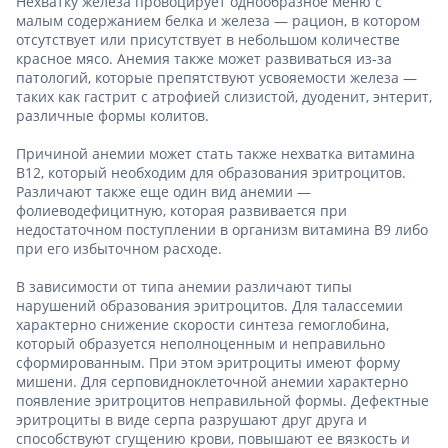
Нехватку железа провоцирует однообразное меню с
малым содержанием белка и железа — рацион, в котором
отсутствует или присутствует в небольшом количестве
красное мясо. Анемия также может развиваться из-за
патологий, которые препятствуют усвояемости железа —
таких как гастрит с атрофией слизистой, дуоденит, энтерит,
различные формы колитов.
Причиной анемии может стать также нехватка витамина
B12, который необходим для образования эритроцитов.
Различают также еще один вид анемии —
фолиеводефицитную, которая развивается при
недостаточном поступлении в организм витамина B9 либо
при его избыточном расходе.
В зависимости от типа анемии различают типы
нарушений образования эритроцитов. Для талассемии
характерно снижение скорости синтеза гемоглобина,
который образуется неполноценным и неправильно
сформированным. При этом эритроциты имеют форму
мишени. Для серповидноклеточной анемии характерно
появление эритроцитов неправильной формы. Дефектные
эритроциты в виде серпа разрушают друг друга и
способствуют сгущению крови, повышают ее вязкость и