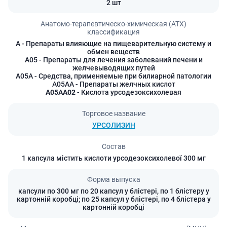
2 шт
Анатомо-терапевтическо-химическая (АТХ)
классификация
A
- Препараты влияющие на пищеварительную систему и
обмен веществ
A05
- Препараты для лечения заболеваний печени и
желчевыводящих путей
A05A
- Средства, применяемые при билиарной патологии
A05AA
- Препараты желчных кислот
A05AA02
- Кислота урсодезоксихолевая
Торговое название
УРСОЛИЗИН
Состав
1 капсула містить кислоти урсодезоксихолевої 300 мг
Форма выпуска
капсули по 300 мг по 20 капсул у блістері, по 1 блістеру у
картонній коробці; по 25 капсул у блістері, по 4 блістера у
картонній коробці