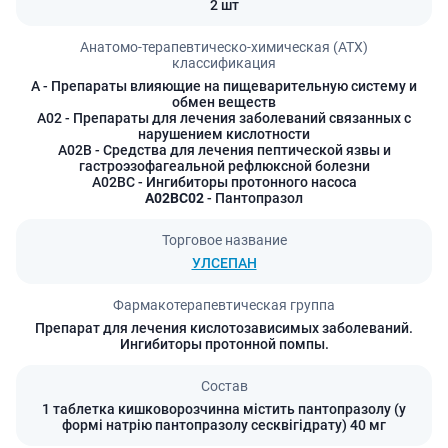
2 шт
Анатомо-терапевтическо-химическая (АТХ)
классификация
A
- Препараты влияющие на пищеварительную систему и
обмен веществ
A02
- Препараты для лечения заболеваний связанных с
нарушением кислотности
A02B
- Средства для лечения пептической язвы и
гастроэзофагеальной рефлюксной болезни
A02BC
- Ингибиторы протонного насоса
A02BC02
- Пантопразол
Торговое название
УЛСЕПАН
Фармакотерапевтическая группа
Препарат для лечения кислотозависимых заболеваний.
Ингибиторы протонной помпы.
Состав
1 таблетка кишковорозчинна містить пантопразолу (у
формі натрію пантопразолу сесквігідрату) 40 мг