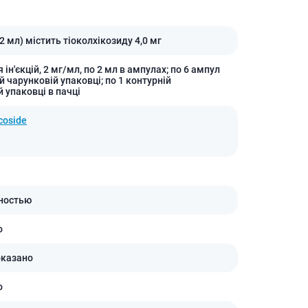
Антисептики и дезинфекторы
Лечение угревой сыпи, акне
2 мл) містить тіоколхікозиду 4,0 мг
Лечение рубцов
 ін'єкцій, 2 мг/мл, по 2 мл в ампулах; по 6 ампул
Лекарства от бородавок
й чарунковій упаковці; по 1 контурній
 упаковці в пачці
Лечение перхоти, себореи,
волосистых дерматитов
coside
Средства от повышенной
потливости
Лечение герпеса
Препараты для
опорнодвигательного
ностью
аппарата
Противовоспалительные
о
препараты
От суставной и мышечной боли
оказано
Миорелаксанты
о
Лекарства от подагры