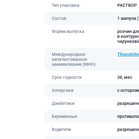
ты для повышения
Препараты для нервной
а
Тип упаковки
РАСТВОР
системы
итики и пропульсанты
Состав
1 ампула (
Противосудорожные
льное
Препараты для лечения
Форма выпуска
розчин для
эпилепсии
ы для
в контурні
дочной железы
чарунковій
Снотворные препараты
тные препараты
Успокоительные препараты
Международное
Thiocolchi
ты для лечения
Антидепрессанты
непатентованное
тита
наименование (МНН)
Препараты для улучшения
памяти
ы для печени и
Срок годности
36,
мес
Транквилизаторы
 пузыря
(анксиолитики)
Аллергики
с осторож
а от гепатита C
Средства от курения и
никотиновой зависимости
ротекторы для печени
Диабетики
разрешен
Средства от похмелья
нные препараты
Препараты от головокружения
Беременные
противоп
слоты
Противоопухолевые
льные препараты
Водители
разрешен
препараты
амо-гипофизарные