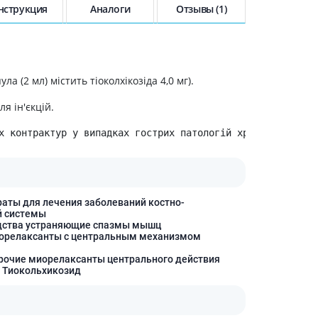
холестерина
нструкция
Аналоги
Отзывы (1)
Препараты для укрепления
сосудов
Препараты от аритмии
Мочегонные препараты,
ла (2 мл) містить тіоколхікозіда 4,0 мг).
диуретики
Лекарства от стенокардии
я ін'єкцій.
Препараты при сердечной
х контрактур у випадках гострих патологій хребта у дорос
недостаточности
Заболевания кожи
Противогрибковые
раты для лечения заболеваний костно-
От ожогов
 системы
Лечение ран и язв
дства устраняющие спазмы мышц
орелаксанты с центральным механизмом
Мази от аллергии
рочие миорелаксанты центрального действия
Лечение псориаза, экземы
 Тиокольхикозид
Антибиотики для лечения
заболеваний кожи
Гормональные мази