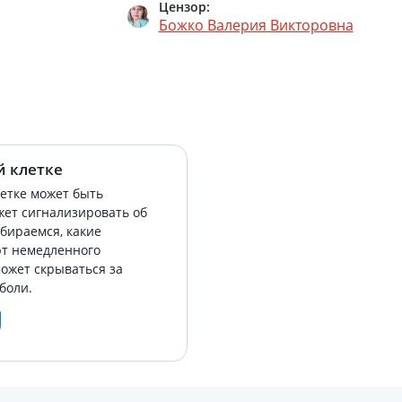
Цензор:
Божко Валерия Викторовна
й клетке
летке может быть
жет сигнализировать об
збираемся, какие
т немедленного
ожет скрываться за
боли.