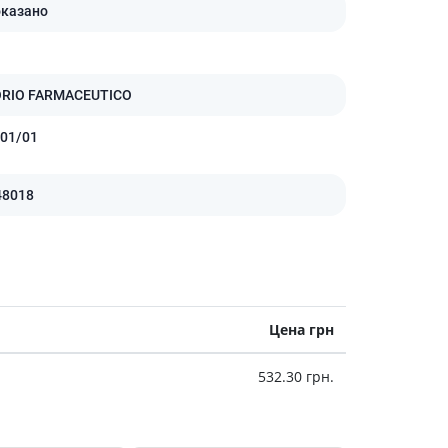
Препараты кальция
оказано
Хондропротекторы
Кроветворение и кровь
RIO FARMACEUTICO
Противотромбозные
Препараты от анемии
01/01
Кровезаменители
Препараты для
48018
парентерального питания
Прочие лекарственные
средства
Цена грн
532.30 грн.