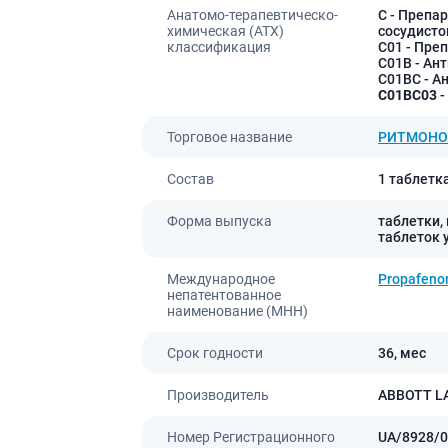
Препараты для глаз
Анатомо-терапевтическо-
C
- Препар
химическая (АТХ)
сосудисто
Капли в ухо
классификация
C01
- Пре
C01B
- Ант
C01BC
- А
C01BC03
-
Торговое название
РИТМОН
Состав
1 таблетк
Форма выпуска
таблетки,
таблеток у
Международное
Propafeno
непатентованное
наименование (МНН)
Срок годности
36,
мес
Производитель
ABBOTT L
Номер Регистрационного
UA/8928/0