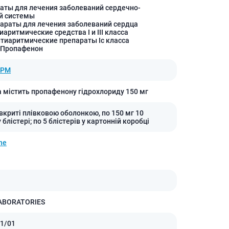
аты для лечения заболеваний сердечно-
й системы
параты для лечения заболеваний сердца
иаритмические средства I и III класса
нтиаритмические препараты Iс класса
 Пропафенон
ОРМ
а містить пропафенону гідрохлориду 150 мг
 вкриті плівковою оболонкою, по 150 мг 10
 блістері; по 5 блістерів у картонній коробці
ne
ABORATORIES
1/01