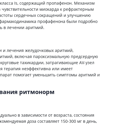
 класса Is, содержащий пропафенон. Механизм
Антисептики и дезинфекторы
а чувствительности миокарда к рефрактерным
частоты сердечных сокращений и улучшению
Лечение угревой сыпи, акне
 фармакодинамика профафенона были подробно
Лечение рубцов
ь в лечении аритмий.
Лекарства от бородавок
Лечение перхоти, себореи,
волосистых дерматитов
и и лечения желудочковых аритмий,
Средства от повышенной
итмий, включая пароксизмальную предсердную
потливости
круговые тахикардии, затрагивающие AV-узел
Лечение герпеса
ая терапия неэффективна или имеет
епарат помогает уменьшить симптомы аритмий и
Препараты для
опорнодвигательного
аппарата
ования ритмонорм
Противовоспалительные
препараты
От суставной и мышечной боли
уально в зависимости от возраста, состояния
Миорелаксанты
омендуемая доза составляет 150-300 мг в день,
Лекарства от подагры