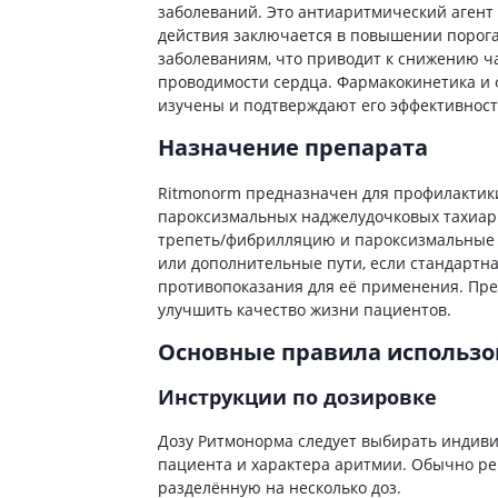
ты для повышения
заболеваний. Это антиаритмический агент
Препараты для нервной
а
действия заключается в повышении порог
системы
итики и пропульсанты
заболеваниям, что приводит к снижению 
Противосудорожные
льное
проводимости сердца. Фармакокинетика и
Препараты для лечения
изучены и подтверждают его эффективност
эпилепсии
ы для
Назначение препарата
дочной железы
Снотворные препараты
тные препараты
Успокоительные препараты
Ritmonorm предназначен для профилактик
ты для лечения
Антидепрессанты
пароксизмальных наджелудочковых тахиар
тита
трепеть/фибрилляцию и пароксизмальные 
Препараты для улучшения
памяти
или дополнительные пути, если стандартн
ы для печени и
противопоказания для её применения. Пр
Транквилизаторы
 пузыря
(анксиолитики)
улучшить качество жизни пациентов.
а от гепатита C
Средства от курения и
Основные правила использ
никотиновой зависимости
ротекторы для печени
Средства от похмелья
нные препараты
Инструкции по дозировке
Препараты от головокружения
слоты
Дозу Ритмонорма следует выбирать индивид
Противоопухолевые
льные препараты
пациента и характера аритмии. Обычно рек
препараты
разделённую на несколько доз.
амо-гипофизарные