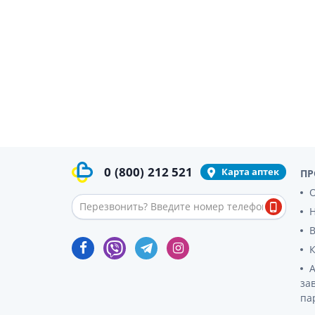
0
(800)
212 521
Карта аптек
ПР
О
за
па