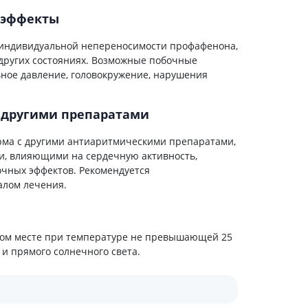
Препараты кальция
 эффекты
Хондропротекторы
индивидуальной непереносимости профафенона,
Кроветворение и кровь
 других состояниях. Возможные побочные
Противотромбозные
ое давление, головокружение, нарушения
Препараты от анемии
Кровезаменители
 другими препаратами
Препараты для
парентерального питания
ма с другими антиаритмическими препаратами,
и, влияющими на сердечную активность,
Прочие лекарственные
чных эффектов. Рекомендуется
средства
алом лечения.
хом месте при температуре не превышающей 25
 и прямого солнечного света.