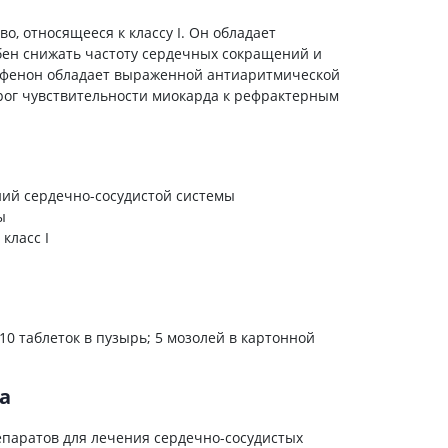
холестерина
, относящееся к классу I. Он обладает
Препараты для укрепления
сосудов
ен снижать частоту сердечных сокращений и
афенон обладает выраженной антиаритмической
Препараты от аритмии
рог чувствительности миокарда к рефрактерным
Мочегонные препараты,
диуретики
Лекарства от стенокардии
Препараты при сердечной
недостаточности
ний сердечно-сосудистой системы
ы
Заболевания кожи
класс I
Противогрибковые
От ожогов
Лечение ран и язв
10 таблеток в пузырь; 5 мозолей в картонной
Мази от аллергии
Лечение псориаза, экземы
а
Антибиотики для лечения
заболеваний кожи
епаратов для лечения сердечно-сосудистых
Гормональные мази