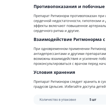
ы
Противоопухолевые
Противопоказания и побочные
негормональные препараты
стероиды
Противоопухолевые
Препарат Ритмонорм противопоказан при 
ания щитовидной
гормональные препараты
сердечной недостаточности, гипотензии и
От рака
эффекты включают повышенное артериальн
 поджелудочной
сердечного ритма и другие.
Лечение аллергии
Взаимодействие Ритмонорма с
орная система
Мочеполовая система и
ва от аллергии
половые гормоны
При одновременном применении Ритмонор
ва от астмы
антидепрессантами и другими препаратам
Лекарства для почек
возможны взаимодействия и усиление побо
Препараты для потенции и
проконсультироваться с врачом перед нач
эрекции
Условия хранения
Урологические препараты
Гинекологические препараты
Препарат Ритмонорм следует хранить в су
Препараты влияющие на
градусов Цельсия. Избегайте доступа детей
лактацию
Препараты для органов
Количество в упаковке
5 шт
чувств