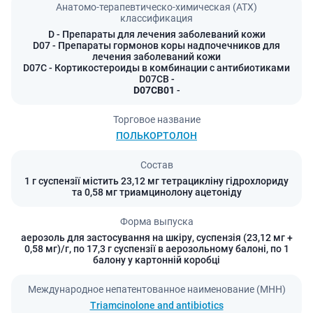
Анатомо-терапевтическо-химическая (АТХ)
классификация
D
- Препараты для лечения заболеваний кожи
D07
- Препараты гормонов коры надпочечников для
лечения заболеваний кожи
D07C
- Кортикостероиды в комбинации с антибиотиками
D07CB
-
D07CB01
-
Торговое название
ПОЛЬКОРТОЛОН
Состав
1 г суспензії містить 23,12 мг тетрацикліну гідрохлориду
та 0,58 мг триамцинолону ацетоніду
Форма выпуска
аерозоль для застосування на шкіру, суспензія (23,12 мг +
0,58 мг)/г, по 17,3 г суспензії в аерозольному балоні, по 1
балону у картонній коробці
Международное непатентованное наименование (МНН)
Triamcinolone and antibiotics