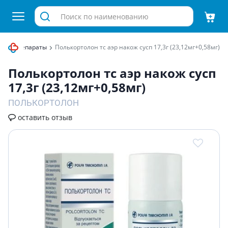
ные препараты
Полькортолон тс аэр накож сусп 17,3г (23,12мг+0,58мг)
Полькортолон тс аэр накож сусп
17,3г (23,12мг+0,58мг)
ПОЛЬКОРТОЛОН
оставить отзыв