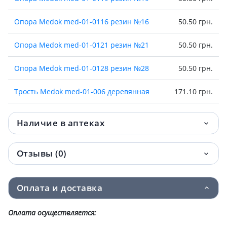
Опора Medok med-01-0116 резин №16
50.50 грн.
Опора Medok med-01-0121 резин №21
50.50 грн.
Опора Medok med-01-0128 резин №28
50.50 грн.
Трость Medok med-01-006 деревянная
171.10 грн.
Трость Medok med-01-007 нерегулир по
171.10 грн.
Наличие в аптеках
высоте стал
Костыли Medok med-02-001 дерев детск
185.80 грн.
Отзывы (0)
Костыль Medok med-02-002 подмыш
290 грн.
дерев m №1
Оплата и доставка
Судно подкладное с крышкой rd-care-6
299.10 грн.
Оплата осуществляется: