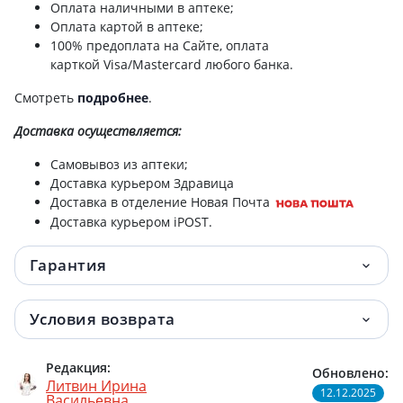
Трость Medok med-01-010 регулир по
339 грн.
Оплата наличными в аптеке;
высоте алюм охра
Оплата картой в аптеке;
100% предоплата на Сайте, оплата
Трость Medok med-01-010 регулир по
карткой Visa/Mastercard любого банка.
340.90 грн.
высоте алюм беж
Смотреть
подробнее
.
Трость Medok med-01-010 регулир по
340.90 грн.
Доставка
осуществляется:
высоте алюм корич
Самовывоз из аптеки;
Доставка курьером Здравица
Трость Medok med-01-010 регулир по
340.90 грн.
Доставка в отделение Новая Почта
высоте алюм черн
Доставка курьером iPOST.
Костыль Medok med-02-032 локт алюм
427 грн.
Гарантия
№1
Судно подкладное резин rd-care-2
427 грн.
Условия возврата
Трость Medok med-01-012 регулир по
457 грн.
высоте алюм с приспос п/скольж
Редакция:
Обновлено:
Литвин Ирина
12.12.2025
Васильевна