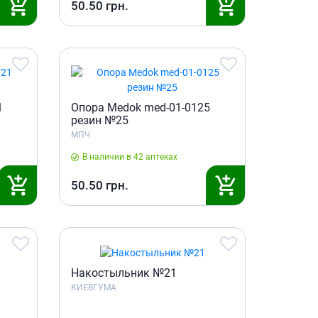
50.50
грн.
Антисептики и дезинфекторы
Лечение угревой сыпи, акне
Лечение рубцов
Лекарства от бородавок
Лечение перхоти, себореи,
1
волосистых дерматитов
Опора Medok med-01-0125
резин №25
Средства от повышенной
МПЧ
потливости
Лечение герпеса
В наличии в 42 аптеках
50.50
грн.
Препараты для
опорнодвигательного
аппарата
Противовоспалительные
препараты
От суставной и мышечной боли
Накостыльник №21
Миорелаксанты
КИЕВГУМА
Лекарства от подагры