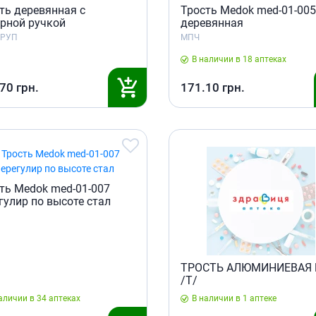
Препараты для глаз
ть деревянная с
Трость Medok med-01-005
рной ручкой
деревянная
Капли в ухо
ГРУП
МПЧ
В наличии в 18 аптеках
.70
грн.
171.10
грн.
ть Medok med-01-007
гулир по высоте стал
ТРОСТЬ АЛЮМИНИЕВАЯ
/T/
аличии в 34 аптеках
В наличии в 1 аптеке