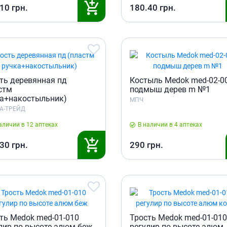
.10
грн.
180.40
грн.
ть деревянная пд
Костыль Medok med-02-0
стм
подмыш дерев m №1
а+накостыльник)
МПЧ
А-ТРЕЙД
аличии в 12 аптеках
В наличии в 4 аптеках
.30
грн.
290
грн.
ть Medok med-01-010
Трость Medok med-01-010
лир по высоте алюм беж
регулир по высоте алюм