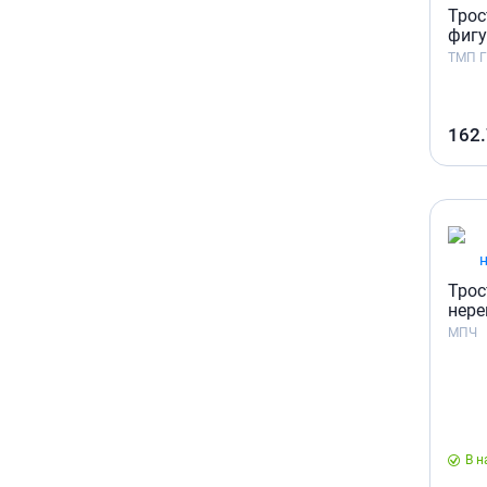
Трос
фигу
ТМП 
162
Трос
нере
МПЧ
В н