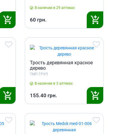
Препараты кальция
В наличии в 29 аптеках
Хондропротекторы
60
грн.
Кроветворение и кровь
Противотромбозные
Препараты от анемии
Кровезаменители
Препараты для
парентерального питания
Трость деревянная красное
дерево
Прочие лекарственные
ТМП ГРУП
средства
В наличии в 3 аптеках
155.40
грн.