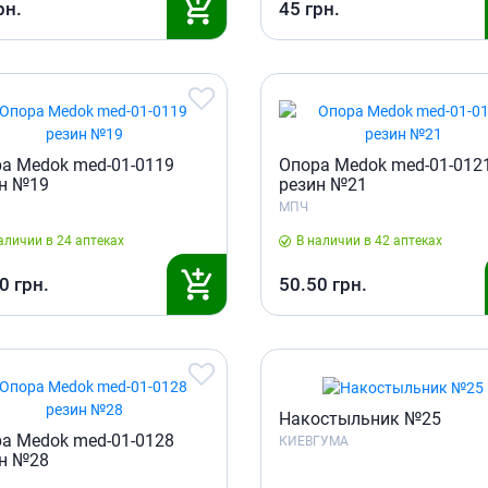
ты для повышения
рн.
45
грн.
Препараты для нервной
а
системы
итики и пропульсанты
Противосудорожные
льное
Препараты для лечения
эпилепсии
ы для
дочной железы
Снотворные препараты
а Medok med-01-0119
Опора Medok med-01-012
тные препараты
Успокоительные препараты
н №19
резин №21
ты для лечения
Антидепрессанты
МПЧ
тита
Препараты для улучшения
аличии в 24 аптеках
В наличии в 42 аптеках
памяти
ы для печени и
0
грн.
50.50
грн.
Транквилизаторы
 пузыря
(анксиолитики)
а от гепатита C
Средства от курения и
никотиновой зависимости
ротекторы для печени
Средства от похмелья
нные препараты
Препараты от головокружения
слоты
Накостыльник №25
а Medok med-01-0128
КИЕВГУМА
Противоопухолевые
льные препараты
н №28
препараты
амо-гипофизарные