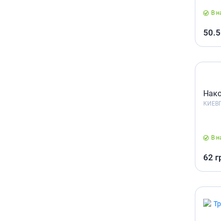
гормон
В н
Кортико
50.5
Заболев
железы
Гормоны
железы
Респират
Нак
Лекарст
КИЕВ
Лекарст
В н
62
г