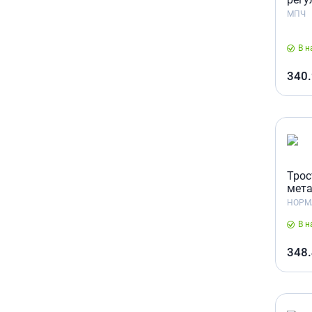
МПЧ
В н
340
Трос
мета
НОРМ
В н
348