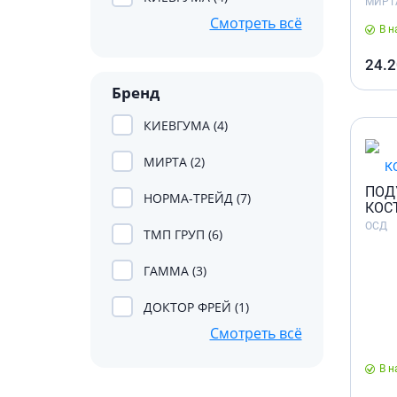
Препара
МИРТ
Специал
Смотреть всё
волос и
В н
Лекарств
Окрашив
Средства
24.2
несваре
Укладка
Бренд
Лекарств
Средств
КИЕВГУМА (4)
Лекарст
Мужски
Препара
МИРТА (2)
Препарат
ПОД
НОРМА-ТРЕЙД (7)
КОС
Лекарст
ОСД
ТМП ГРУП (6)
Пробиот
Препара
ГАММА (3)
Средств
ДОКТОР ФРЕЙ (1)
Лекарст
Смотреть всё
Лекарств
Препара
В н
инфекц