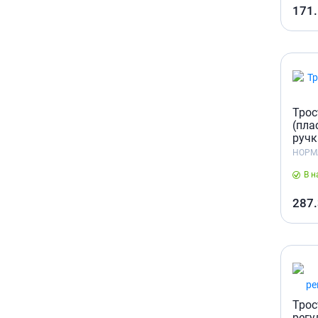
171
Трос
(пла
ручк
НОРМ
В н
287
Трос
регу