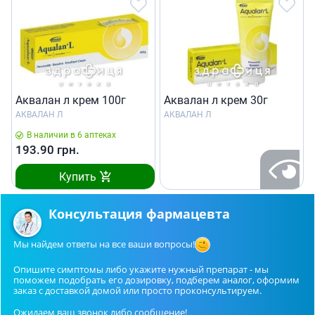
Аквалан л крем 100г
Аквалан л крем 30г
АКВАЛАН Л
АКВАЛАН Л
В наличии в 6 аптеках
193.90
грн.
Купить
Консультация фармацевта
Мы найдем ответы на все ваши вопросы!
Опишите симптомы либо укажите нужный препарат - мы
поможем подобрать его дозировку, подберем аналог, оформим
заказ с доставкой домой или просто проконсультируем.
Ожидаем ваш звонок либо сообщение!