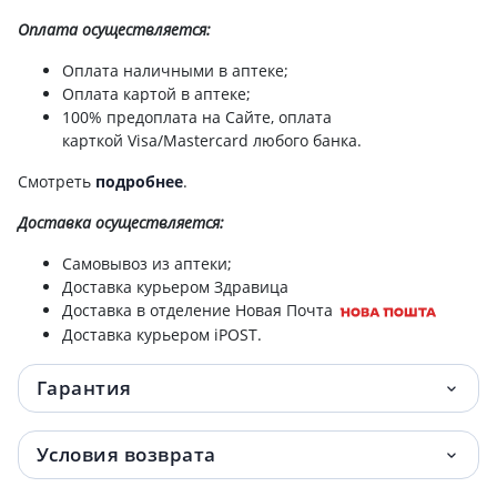
Оплата осуществляется:
Масло эфирное ванили 5мл
137.90 грн.
Оплата наличными в аптеке;
Масло эфирное чайного дерева 10мл
143.60 грн.
Оплата картой в аптеке;
100% предоплата на Сайте, оплата
Масло эфирное мелиссовое 10мл
144.10 грн.
карткой Visa/Mastercard любого банка.
Смотреть
подробнее
.
Масло эфирное пачулиевое 5мл
148.40 грн.
Доставка
осуществляется:
Масло массажное нейтральное 50мл
152.30 грн.
Самовывоз из аптеки;
Доставка курьером Здравица
Масло эфирное гвоздичное 10мл
155.60 грн.
Доставка в отделение Новая Почта
Доставка курьером iPOST.
Масло эфирное лавандовое 20мл
157 грн.
Гарантия
Масло эфирное сосны сибирской 10мл
160.50 грн.
Масло массажное противоцеллюлитное
160.70 грн.
Условия возврата
100мл