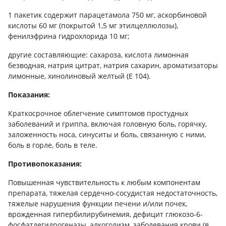
1 пакетик содержит парацетамола 750 мг, аскорбиновой
кислоты 60 мг (покрытой 1,5 мг этилцеллюлозы),
фенилэфрина гидрохлорида 10 мг;
другие составляющие: сахароза, кислота лимонная
безводная, натрия цитрат, натрия сахарин, ароматизаторы
лимонные, хинолиновый желтый (Е 104).
Показания:
Краткосрочное облегчение симптомов простудных
заболеваний и гриппа, включая головную боль, горячку,
заложенность носа, синуситы и боль, связанную с ними,
боль в горле, боль в теле.
Противопоказания:
Повышенная чувствительность к любым компонентам
препарата, тяжелая сердечно-сосудистая недостаточность,
тяжелые нарушения функции печени и/или почек,
врожденная гипербилирубинемия, дефицит глюкозо-6-
фосфатдегидрогеназы, алкоголизм, заболевания крови (в