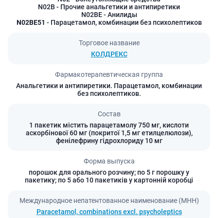
N02B
- Прочие анальгетики и антипиретики
N02BE
- Анилиды
N02BE51
- Парацетамол, комбинации без психолептиков
Торговое название
КОЛДРЕКС
Фармакотерапевтическая группа
Анальгетики и антипиретики. Парацетамол, комбинации
без психолептиков.
Состав
1 пакетик містить парацетамолу 750 мг, кислоти
аскорбінової 60 мг (покритої 1,5 мг етилцелюлози),
фенілефрину гідрохлориду 10 мг
Форма выпуска
порошок для орального розчину; по 5 г порошку у
пакетику; по 5 або 10 пакетиків у картонній коробці
Международное непатентованное наименование (МНН)
Paracetamol, combinations excl. psycholeptics