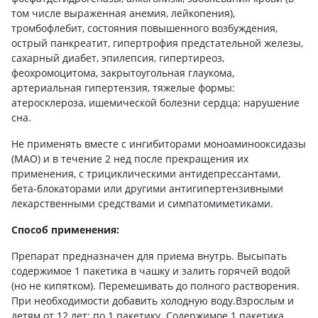
том числе выраженная анемия, лейкопения),
тромбофлебит, состояния повышенного возбуждения,
острый панкреатит, гипертрофия предстательной железы,
сахарный диабет, эпилепсия, гипертиреоз,
феохромоцитома, закрытоугольная глаукома,
артериальная гипертензия, тяжелые формы:
атеросклероза, ишемической болезни сердца; нарушение
сна.
Не применять вместе с ингибиторами моноаминооксидазы
(МАО) и в течение 2 нед после прекращения их
применения, с трициклическими антидепрессантами,
бета-блокаторами или другими антигипертензивными
лекарственными средствами и симпатомиметиками.
Способ применения:
Препарат предназначен для приема внутрь. Высыпать
содержимое 1 пакетика в чашку и залить горячей водой
(но не кипятком). Перемешивать до полного растворения.
При необходимости добавить холодную воду.Взрослым и
детям от 12 лет: по 1 пакетику. Содержимое 1 пакетика