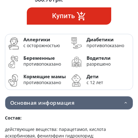
Купить
Аллергики
Диабетики
с осторожностью
противопоказано
Беременные
Водители
противопоказано
разрешено
Кормящие мамы
Дети
противопоказано
с 12 лет
Основная информация
Состав:
действующие вещества: парацетамол, кислота
аскорбиновая, фенилэфрин гидрохлорид;