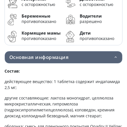
с осторожностью
с осторожностью
Беременные
Водители
противопоказано
разрешено
Кормящие мамы
Дети
противопоказано
противопоказано
Основная информация
Состав:
действующее вещество: 1 таблетка содержит индапамида
2,5 мг;
другие составляющие: лактоза моногидрат, целлюлоза
микрокристаллическая, гипромелоза
(гидроксипропилметилцеллюлоза), коповедон, кремния
диоксид коллоидный безводный, магния стеарат;
оболочка: смесь для пленочного покрытия Opadry II Yellow: