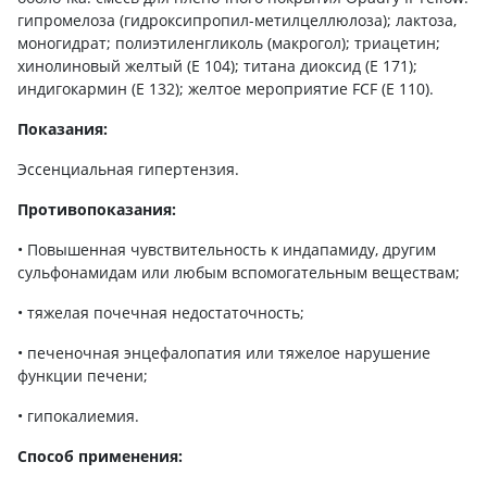
гипромелоза (гидроксипропил-метилцеллюлоза); лактоза,
моногидрат; полиэтиленгликоль (макрогол); триацетин;
хинолиновый желтый (Е 104); титана диоксид (Е 171);
индигокармин (Е 132); желтое мероприятие FCF (Е 110).
Показания:
Эссенциальная гипертензия.
Противопоказания:
• Повышенная чувствительность к индапамиду, другим
сульфонамидам или любым вспомогательным веществам;
• тяжелая почечная недостаточность;
• печеночная энцефалопатия или тяжелое нарушение
функции печени;
• гипокалиемия.
Способ применения: