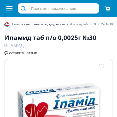
темы
Мочегонные препараты, диуретики
Ипамид таб п/о 0,0025г №30
Ипамид таб п/о 0,0025г №30
ИПАМИД
оставить отзыв