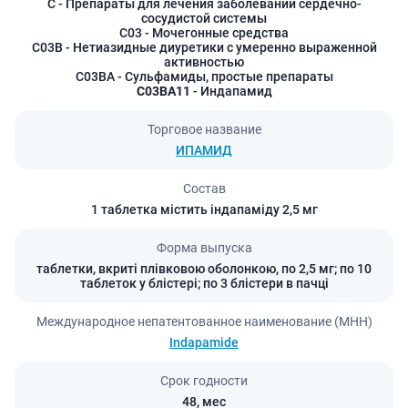
C
- Препараты для лечения заболеваний сердечно-
сосудистой системы
C03
- Мочегонные средства
C03B
- Нетиазидные диуретики с умеренно выраженной
активностью
C03BA
- Сульфамиды, простые препараты
C03BA11
- Индапамид
Торговое название
ИПАМИД
Состав
1 таблетка містить індапаміду 2,5 мг
Форма выпуска
таблетки, вкриті плівковою оболонкою, по 2,5 мг; по 10
таблеток у блістері; по 3 блістери в пачці
Международное непатентованное наименование (МНН)
Indapamide
Срок годности
48,
мес