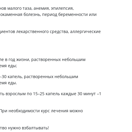
Антисептики и дезинфекторы
ов малого таза, анемия, эпилепсия,
чнокаменная болезнь, период беременности или
Лечение угревой сыпи, акне
Лечение рубцов
иентов лекарственного средства, аллергические
Лекарства от бородавок
.
Лечение перхоти, себореи,
волосистых дерматитов
Средства от повышенной
потливости
пле в год жизни, растворенных небольшим
емя еды;
Лечение герпеса
0-30 капель, растворенных небольшим
Препараты для
емя еды.
опорнодвигательного
аппарата
ь взрослым по 15–25 капель каждые 30 минут –1
Противовоспалительные
препараты
От суставной и мышечной боли
 При необходимости курс лечения можно
Миорелаксанты
Лекарства от подагры
тво нужно взбалтывать!