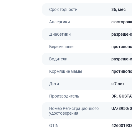
Препараты для глаз
Срок годности
36,
мес
Капли в ухо
Аллергики
с осторож
Диабетики
разрешен
Беременные
противоп
Водители
разрешен
Кормящие мамы
противоп
Дети
с 7 лет
Производитель
DR. GUSTA
Номер Регистрационного
UA/8950/0
удостоверения
GTIN
42600193