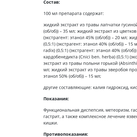
ты от энцефалита
Состав:
ьные средства для
Антибиотики
Туалетная бумага
 кожи головы
а для желудка
100 мл препарата содержат:
Антибиотики для детей
Носовые платки
ание волос
 от изжоги и
Антибиотики при пневмонии
Салфетки бумажные
жидкий экстракт из травы лапчатки гусиной (
ния
 волос
(об/об)) – 35 мл; жидкий экстракт из цветков
Антибиотики при гайморите
Ватные диски и палочки
а от гастрита
а для вьющихся волос
(экстрагент: этанол 45% (об/об)) – 20 мл; жид
Антибиотики при бронхите
Влажые салфетки
ва от язвы желудка
(0,5:1) (экстрагент: этанол 40% (об/об)) – 1
е шампуни
Антибиотики при ангине
Прочие
radix) (0,5:1) (экстрагент: этанол 40% (об/об
ты для похудения
кардобенедикта (Cnici ben. herba) (0,5:1) (эк
Антибиотики при цистите
экстракт из травы полыни горькой (Absinthii 
ы для кишечника
Противогрибковые препараты
мл; жидкий экстракт из травы зверобоя проды
во от поноса
Антисептики
этанол 50% (об/об)) – 15 мл;
ики
Противотуберкулезные
другие составляющие: калия гидроксид, ки
ты от вздутия живота
Вакцины
Показания:
а от геморроя
Препараты от паразитов
во от тошноты
Функциональная диспепсия, метеоризм, га
Препараты от глистов
а от коликов
гастрит, а также комплексное лечение язв
Лекарства от чесотки
кишки.
ты при кишечной
ии
Антипротозойные препараты
Противопоказания: