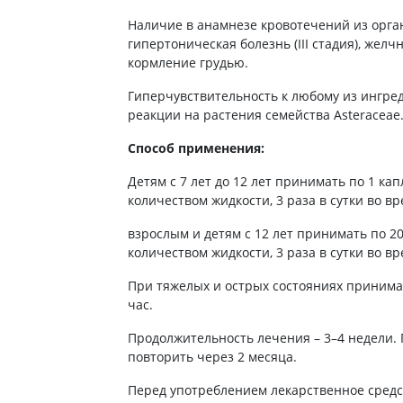
ты для повышения
Препараты для нервной
а
Наличие в анамнезе кровотечений из орган
системы
итики и пропульсанты
гипертоническая болезнь (III стадия), жел
Противосудорожные
кормление грудью.
льное
Препараты для лечения
Гиперчувствительность к любому из ингред
эпилепсии
ы для
реакции на растения семейства Asteraceae
дочной железы
Снотворные препараты
тные препараты
Успокоительные препараты
Способ применения:
ты для лечения
Антидепрессанты
Детям с 7 лет до 12 лет принимать по 1 ка
тита
Препараты для улучшения
количеством жидкости, 3 раза в сутки во вр
памяти
ы для печени и
взрослым и детям с 12 лет принимать по 2
Транквилизаторы
 пузыря
(анксиолитики)
количеством жидкости, 3 раза в сутки во вр
а от гепатита C
Средства от курения и
При тяжелых и острых состояниях принимат
никотиновой зависимости
ротекторы для печени
час.
Средства от похмелья
нные препараты
Продолжительность лечения – 3–4 недели.
Препараты от головокружения
слоты
повторить через 2 месяца.
Противоопухолевые
льные препараты
Перед употреблением лекарственное средс
препараты
амо-гипофизарные