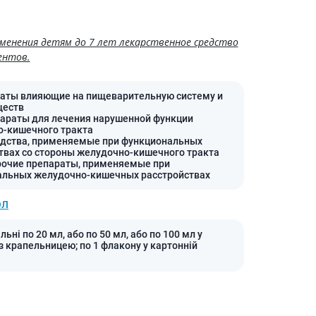
Препараты кальция
Хондропротекторы
менения детям до 7 лет лекарственное средство
Кроветворение и кровь
ентов.
Противотромбозные
Препараты от анемии
раты влияющие на пищеварительную систему и
ществ
Кровезаменители
параты для лечения нарушенной функции
-кишечного тракта
Препараты для
едства, применяемые при функциональных
парентерального питания
твах со стороны желудочно-кишечного тракта
рочие препараты, применяемые при
Прочие лекарственные
альных желудочно-кишечных расстройствах
средства
ОЛ
льні по 20 мл, або по 50 мл, або по 100 мл у
з крапельницею; по 1 флакону у картонній