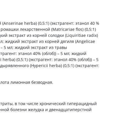
холестерина
Препараты для укрепления
сосудов
Препараты от аритмии
Anserinae herba) (0,5:1) (экстрагент: этанол 40 %
 ромашки лекарственной (Matricariae flos) (0,5:1)
Мочегонные препараты,
диуретики
кий экстракт из корней солодки (Liquiritiae radix)
5 мл; жидкий экстракт из корней дягиля (Angelicae
Лекарства от стенокардии
)) – 5 мл; жидкий экстракт из травы
Препараты при сердечной
страгент: этанол 40% (об/об)) – 5 мл; жидкий
недостаточности
herba) (0,5:1) (экстрагент: этанол 40% (об/об)) – 5
рявленного (Hypericii herba) (0,5:1) (экстрагент:
Заболевания кожи
Противогрибковые
слота лимонная безводная.
От ожогов
Лечение ран и язв
Мази от аллергии
стриты, в том числе хронический гиперацидный
Лечение псориаза, экземы
енной болезни желудка и двенадцатиперстной
Антибиотики для лечения
заболеваний кожи
Гормональные мази