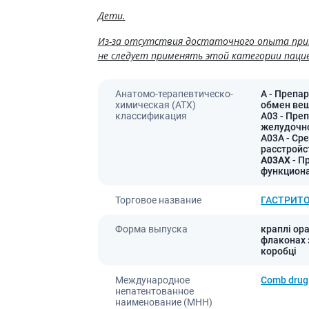
ы
Противоопухолевые
Дети.
негормональные препараты
стероиды
Противоопухолевые
Из-за отсутствия достаточного опыта при
ания щитовидной
гормональные препараты
не следует применять этой категории паци
От рака
 поджелудочной
Анатомо-терапевтическо-
A
- Препа
Лечение аллергии
химическая (АТХ)
обмен ве
орная система
классификация
A03
- Пре
Мочеполовая система и
желудочно
ва от аллергии
A03A
- Ср
половые гормоны
расстройс
ва от астмы
Лекарства для почек
A03AX
- П
функцион
Препараты для потенции и
эрекции
Торговое название
ГАСТРИТ
Урологические препараты
Гинекологические препараты
Форма выпуска
краплі ора
флаконах 
Препараты влияющие на
коробці
лактацию
Международное
Comb drug
Препараты для органов
непатентованное
чувств
наименование (МНН)