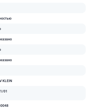
ностью
о
оказано
о
оказано
V KLEIN
1/01
30048