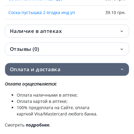
Соска-пустышка 2 ягодка инд уп
39.10 грн.
Соска-пустышка 2 анюта 2шт инд уп
40.30 грн.
Наличие в аптеках
НАПАЛЬЧНИКИ ТЕТА МЕД №20
41 грн.
Отзывы (0)
Соска-пустышка силик цветные сны инд
41.70 грн.
уп
Оплата и доставка
Соска-пустышка 2 ягодка п/э
45.90 грн.
Оплата осуществляется:
Соска-пустышка силик веселая бабочка
46.90 грн.
инд уп
Оплата наличными в аптеке;
Оплата картой в аптеке;
Соска-пустышка 2 бантик
100% предоплата на Сайте, оплата
47 грн.
карткой Visa/Mastercard любого банка.
Соска-пустышка латекс ласун инд уп №2
50.60 грн.
Смотреть
подробнее
.