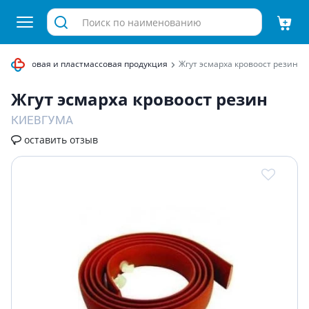
Резиновая и пластмассовая продукция
Жгут эсмарха кровоост резин
Жгут эсмарха кровоост резин
КИЕВГУМА
оставить отзыв