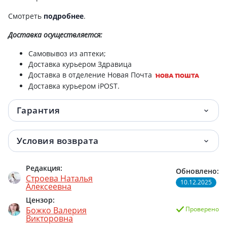
СОСКА-ПУСТЫШКА 2 РОМАШКА 2 ИНД УП
52.10 грн.
Смотреть
подробнее
.
НДС
Доставка
осуществляется:
СОСКА-ПУСТЫШКА 2 БАНТИК
52.80 грн.
Самовывоз из аптеки;
Доставка курьером Здравица
Накостыльник №25
57 грн.
Доставка в отделение Новая Почта
Доставка курьером iPOST.
Накостыльник №21
60 грн.
Гарантия
Накостыльник №19
62 грн.
Накостыльник №28
62 грн.
Условия возврата
СОСКА-ПУСТЫШКА 2 ЯГОДКА ИНД УП
62.50 грн.
Редакция:
НДС
Обновлено:
Строева Наталья
10.12.2025
Алексеевна
СОСКА-ПУСТЫШКА СИЛИК МАЛИНКА
62.50 грн.
Цензор:
ИНД УП НДС
Божко Валерия
Проверено
Викторовна