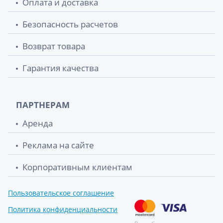
Оплата и доставка
Грелка рез тип а-2 инд уп
197.90 грн.
Безопасность расчетов
Клеенка подкл рез вид А 1,5м
223.40 грн.
Возврат товара
Кружка эсмарха №1
247.10 грн.
Гарантия качества
Грелка рез тип б-1 инд уп
249.40 грн.
ПАРТНЕРАМ
Аренда
Реклама на сайте
Корпоративным клиентам
Пользовательское соглашение
Политика конфиденциальности