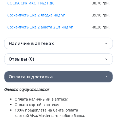
СОСКА СИЛИКОН №2 НДС
38.70 грн.
Соска-пустышка 2 ягодка инд уп
39.10 грн.
Соска-пустышка 2 анюта 2шт инд уп
40.30 грн.
НАПАЛЬЧНИКИ ТЕТА МЕД №20
41 грн.
Наличие в аптеках
Соска-пустышка силик цветные сны инд
41.70 грн.
уп
Отзывы (0)
Соска-пустышка 2 ягодка п/э
45.90 грн.
Оплата и доставка
Соска-пустышка силик веселая бабочка
46.90 грн.
инд уп
Оплата осуществляется:
Соска-пустышка 2 бантик
47 грн.
Оплата наличными в аптеке;
Оплата картой в аптеке;
Соска-пустышка латекс ласун инд уп №2
100% предоплата на Сайте, оплата
50.60 грн.
карткой Visa/Mastercard любого банка.