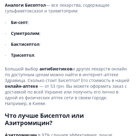
Аналоги Бисептол
— все лекарства, содержащие
сульфаметоксазол и триметоприм:
Би-септ
;
Суметролим
;
Бактисептол
;
Трисептол
.
Большой выбор
антибиотиков
и других лекарств онлайн
по доступным ценам можно найти в интернет-аптеке
Здравица. Сколько стоит Бисептол? Его стоимость в нашей
онлайн-аптеке
— от 53 грн. Вы можете оформить заказ с
доставкой по всей Украине или получить его лично в
одной из физических аптек сети в своем городе.
Например, в Киеве.
Что лучше Бисептол или
Азитромицин?
Азитромицин
в 97% случаев эффективнее, лучше