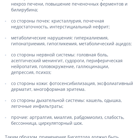
некроз печени, повышение печеночных ферментов и
билирубина;
со стороны почек: кристаллурия, почечная
недостаточность, интерстициальный нефрит;
метаболические нарушения: гиперкалиемия,
гипонатриемия, гипогликемия, метаболический ацидоз;
со стороны нервной системы: головная боль,
асептический менингит, судороги, периферическая
нейропатия, головокружение, галлюцинации,
депрессия, психоз;
со стороны кожи: фотосенсибилизация, эксфолиативный
дерматит, многоформная эритема.
со стороны дыхательной системы: кашель, одышка,
легочные инфильтраты;
прочие: артралгия, миалгия, рабдомиолиз, слабость,
бессонница, циркуляторный шок.
Таким образом, применение Бисептола должно быть