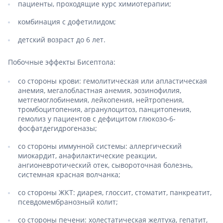
пациенты, проходящие курс химиотерапии;
комбинация с дофетилидом;
детский возраст до 6 лет.
Побочные эффекты Бисептола:
со стороны крови: гемолитическая или апластическая
анемия, мегалобластная анемия, эозинофилия,
метгемоглобинемия, лейкопения, нейтропения,
тромбоцитопения, агранулоцитоз, панцитопения,
гемолиз у пациентов с дефицитом глюкозо-6-
фосфатдегидрогеназы;
со стороны иммунной системы: аллергический
миокардит, анафилактические реакции,
ангионевротический отек, сывороточная болезнь,
системная красная волчанка;
со стороны ЖКТ: диарея, глоссит, стоматит, панкреатит,
псевдомембранозный колит;
со стороны печени: холестатическая желтуха, гепатит,