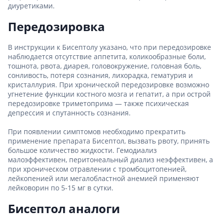
диуретиками.
Передозировка
В инструкции к Бисептолу указано, что при передозировке
наблюдается отсутствие аппетита, коликообразные боли,
тошнота, рвота, диарея, головокружение, головная боль,
сонливость, потеря сознания, лихорадка, гематурия и
кристаллурия. При хронической передозировке возможно
угнетение функции костного мозга и гепатит, а при острой
передозировке триметоприма — также психическая
депрессия и спутанность сознания.
При появлении симптомов необходимо прекратить
применение препарата Бисептол, вызвать рвоту, принять
большое количество жидкости. Гемодиализ
малоэффективен, перитонеальный диализ неэффективен, а
при хроническом отравлении с тромбоцитопенией,
лейкопенией или мегалобластной анемией применяют
лейковорин по 5-15 мг в сутки.
Бисептол аналоги