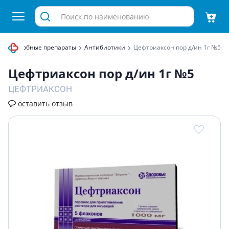
вомикробные препараты
Антибиотики
Цефтриаксон пор д/ин 1г №5
Цефтриаксон пор д/ин 1г №5
ЦЕФТРИАКСОН
оставить отзыв