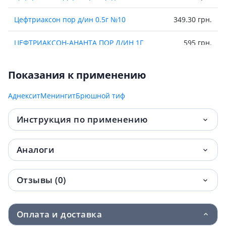
Цефтриаксон пор д/ин 0.5г №10
349.30 грн.
ЦЕФТРИАКСОН-АНАНТА ПОР Д/ИН 1Г
595 грн.
№20 /N/
Показания к применению
Цефтриаксон юрия-фарм пор д/п р-ра
633.50 грн.
д/ин 1г №10
Аднексит
Менингит
Брюшной тиф
Цефтриаксон-виста пор д/ин 1г №10
1 086.10 грн.
Инструкция по применению
Цефтриаксон-Дарница пор д/ин 1г №40
2 080.90 грн.
Аналоги
Отзывы (0)
Оплата и доставка