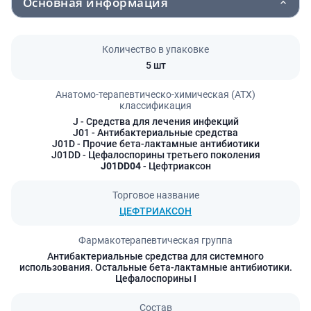
Основная информация
Количество в упаковке
5 шт
Анатомо-терапевтическо-химическая (АТХ)
классификация
J
- Средства для лечения инфекций
J01
- Антибактериальные средства
J01D
- Прочие бета-лактамные антибиотики
J01DD
- Цефалоспорины третьего поколения
J01DD04
- Цефтриаксон
Торговое название
ЦЕФТРИАКСОН
Фармакотерапевтическая группа
Антибактериальные средства для системного
использования. Остальные бета-лактамные антибиотики.
Цефалоспорины I
Состав