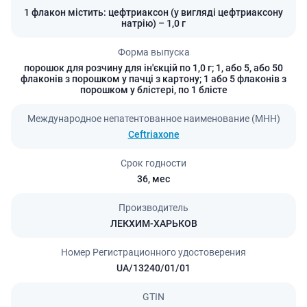
1 флакон містить: цефтриаксон (у вигляді цефтриаксону
натрію) – 1,0 г
Форма выпуска
порошок для розчину для ін'єкцій по 1,0 г; 1, або 5, або 50
флаконів з порошком у пачці з картону; 1 або 5 флаконів з
порошком у блістері, по 1 блісте
Международное непатентованное наименование (МНН)
Ceftriaxone
Срок годности
36,
мес
Производитель
ЛЕКХИМ-ХАРЬКОВ
Номер Регистрационного удостоверения
UA/13240/01/01
GTIN