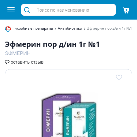
ротивомикробные препараты
Антибиотики
Эфмерин пор д/ин 1г №1
Эфмерин пор д/ин 1г №1
ЭФМЕРИН
оставить отзыв