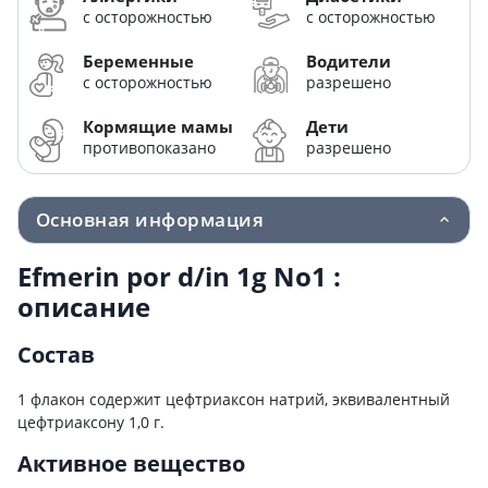
с осторожностью
с осторожностью
Беременные
Водители
с осторожностью
разрешено
Кормящие мамы
Дети
противопоказано
разрешено
Основная информация
Efmerin por d/in 1g No1 :
описание
Состав
1 флакон содержит цефтриаксон натрий, эквивалентный
цефтриаксону 1,0 г.
Активное вещество