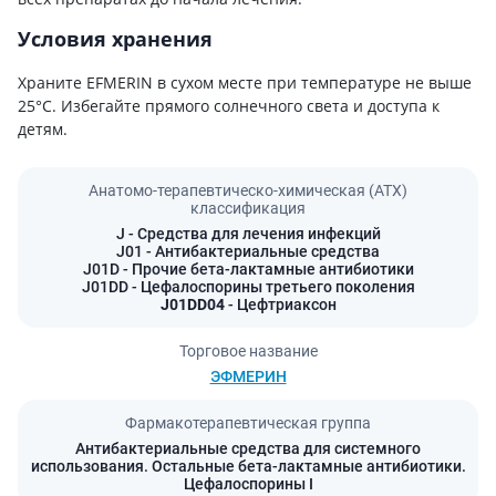
Условия хранения
Храните EFMERIN в сухом месте при температуре не выше
25°C. Избегайте прямого солнечного света и доступа к
детям.
Анатомо-терапевтическо-химическая (АТХ)
классификация
J
- Средства для лечения инфекций
J01
- Антибактериальные средства
J01D
- Прочие бета-лактамные антибиотики
J01DD
- Цефалоспорины третьего поколения
J01DD04
- Цефтриаксон
Торговое название
ЭФМЕРИН
Фармакотерапевтическая группа
Антибактериальные средства для системного
использования. Остальные бета-лактамные антибиотики.
Цефалоспорины I