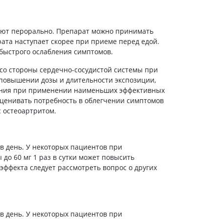
Препараты кальция
Хондропротекторы
яют перорально. Препарат можно принимать
Кроветворение и кровь
ата наступает скорее при приеме перед едой.
 быстрого ослабления симптомов.
Противотромбозные
Препараты от анемии
со стороны сердечно-сосудистой системы при
Кровезаменители
повышении дозы и длительности экспозиции,
ения при применении наименьших эффективных
Препараты для
парентерального питания
оценивать потребность в облегчении симптомов
с остеоартритом.
Прочие лекарственные
средства
 в день. У некоторых пациентов при
до 60 мг 1 раз в сутки может повысить
эффекта следует рассмотреть вопрос о других
 в день. У некоторых пациентов при