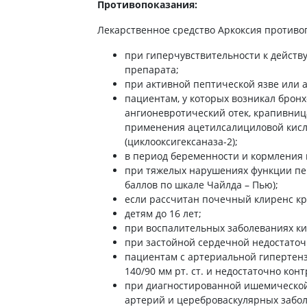
ты для повышения
Противопоказания:
Препараты для нервной
а
системы
Лекарственное средство Аркоксия противо
итики и пропульсанты
Противосудорожные
льное
при гиперчувствительности к дейст
Препараты для лечения
препарата;
эпилепсии
ы для
при активной пептической язве или
дочной железы
Снотворные препараты
пациентам, у которых возникал бронх
тные препараты
Успокоительные препараты
ангионевротический отек, крапивниц
применения ацетилсалициловой кисл
ты для лечения
Антидепрессанты
тита
(циклооксигексаназа-2);
Препараты для улучшения
в период беременности и кормления 
памяти
ы для печени и
при тяжелых нарушениях функции печ
Транквилизаторы
 пузыря
баллов по шкале Чайлда – Пью);
(анксиолитики)
если рассчитан почечный клиренс кр
а от гепатита C
Средства от курения и
детям до 16 лет;
никотиновой зависимости
ротекторы для печени
при воспалительных заболеваниях к
Средства от похмелья
нные препараты
при застойной сердечной недостаточно
пациентам с артериальной гипертенз
Препараты от головокружения
слоты
140/90 мм рт. ст. и недостаточно кон
Противоопухолевые
льные препараты
при диагностированной ишемической
препараты
артерий и цереброваскулярных забол
амо-гипофизарные