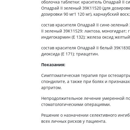
ты от энцефалита
оболочка таблетки: краситель Опадрай II с
ьные средства для
Антибиотики
Туалетная бумага
Опадрай II зеленый 39К11520 (для дозировки
 кожи головы
а для желудка
Антибиотики для детей
Носовые платки
дозировки 90 мг1 120 мг), карнаубский воск;
ание волос
 от изжоги и
Антибиотики при пневмонии
Салфетки бумажные
ния
состав красителя Опадрай II сине-зеленый
 волос
Антибиотики при гайморите
Ватные диски и палочки
II зеленый 39К11529: лактоза, моногидрат; 
а от гастрита
а для вьющихся волос
индигокармин (Е 132); железа оксид желтый 
Антибиотики при бронхите
Влажые салфетки
ва от язвы желудка
е шампуни
Антибиотики при ангине
Прочие
состав красителя Опадрай II белый 39К1830
ты для похудения
диоксида (Е 171); триацетин.
Антибиотики при цистите
ы для кишечника
Противогрибковые препараты
Показания:
во от поноса
Антисептики
Симптоматическая терапия при остеоартр
ики
Противотуберкулезные
спондилите, а также при болях и признака
ты от вздутия живота
Вакцины
артритом.
а от геморроя
Препараты от паразитов
Непродолжительное лечение умеренной по
во от тошноты
стоматологическими операциями.
Препараты от глистов
а от коликов
Лекарства от чесотки
Решение о назначении селективного ингиб
ты при кишечной
всех личных рисков у пациента.
ии
Антипротозойные препараты