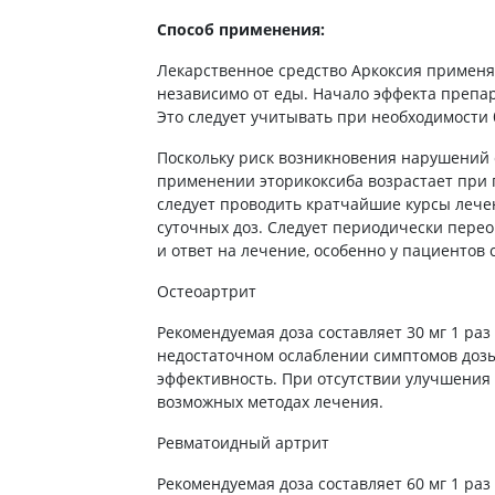
ы
Противоопухолевые
Способ применения:
негормональные препараты
стероиды
Противоопухолевые
Лекарственное средство Аркоксия примен
ания щитовидной
гормональные препараты
независимо от еды. Начало эффекта препар
От рака
Это следует учитывать при необходимости
 поджелудочной
Лечение аллергии
Поскольку риск возникновения нарушений 
применении эторикоксиба возрастает при 
орная система
Мочеполовая система и
следует проводить кратчайшие курсы леч
ва от аллергии
половые гормоны
суточных доз. Следует периодически пере
ва от астмы
и ответ на лечение, особенно у пациентов 
Лекарства для почек
Препараты для потенции и
Остеоартрит
эрекции
Рекомендуемая доза составляет 30 мг 1 раз
Урологические препараты
недостаточном ослаблении симптомов дозы 
Гинекологические препараты
эффективность. При отсутствии улучшения 
Препараты влияющие на
возможных методах лечения.
лактацию
Ревматоидный артрит
Препараты для органов
чувств
Рекомендуемая доза составляет 60 мг 1 раз