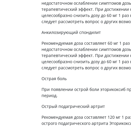
недостаточном ослаблении симптомов дозы 
Препараты для глаз
терапевтический эффект. При достижении
Капли в ухо
целесообразно снизить дозу до 60 мг 1 раз
следует рассмотреть вопрос о других возм
Анкилозирующий спондилит
Рекомендуемая доза составляет 60 мг 1 раз
недостаточном ослаблении симптомов дозы 
терапевтический эффект. При достижении
целесообразно снизить дозу до 60 мг 1 раз
следует рассмотреть вопрос о других возм
Острая боль
При появлении острой боли эторикоксиб п
период.
Острый подагрический артрит
Рекомендуемая доза составляет 120 мг 1 р
острого подагрического артрита Эторикокс