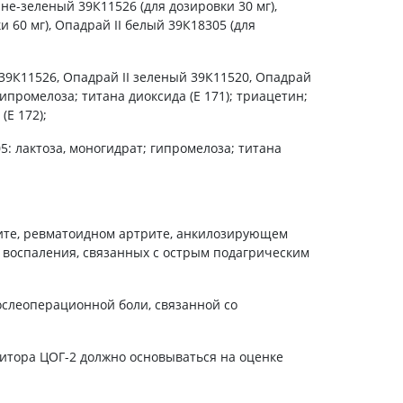
ине-зеленый 39К11526 (для дозировки 30 мг),
холестерина
 60 мг), Опадрай II белый 39К18305 (для
Препараты для укрепления
сосудов
Препараты от аритмии
 39К11526, Опадрай II зеленый 39К11520, Опадрай
Мочегонные препараты,
гипромелоза; титана диоксида (Е 171); триацетин;
диуретики
(Е 172);
Лекарства от стенокардии
5: лактоза, моногидрат; гипромелоза; титана
Препараты при сердечной
недостаточности
Заболевания кожи
ите, ревматоидном артрите, анкилозирующем
Противогрибковые
х воспаления, связанных с острым подагрическим
От ожогов
Лечение ран и язв
слеоперационной боли, связанной со
Мази от аллергии
Лечение псориаза, экземы
итора ЦОГ-2 должно основываться на оценке
Антибиотики для лечения
заболеваний кожи
Гормональные мази