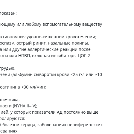
Антисептики и дезинфекторы
показан:
Лечение угревой сыпи, акне
вующему или любому вспомогательному веществу
Лечение рубцов
Лекарства от бородавок
 активном желудочно-кишечном кровотечении;
Лечение перхоти, себореи,
оспазм, острый ринит, назальные полипы,
волосистых дерматитов
а или другие аллергические реакции после
Средства от повышенной
оты или НПВП, включая ингибиторы ЦОГ-2
потливости
Лечение герпеса
грудью;
ени (альбумин сыворотки крови <25 г/л или ≥10
Препараты для
опорнодвигательного
еатинина <30 мл/мин;
аппарата
Противовоспалительные
ишечника;
препараты
сти (NYHA ІІ‒IV);
От суставной и мышечной боли
ией, у которых показатели АД постоянно выше
тролируются;
Миорелаксанты
 болезни сердца, заболеваниях периферических
Лекарства от подагры
еваниях.