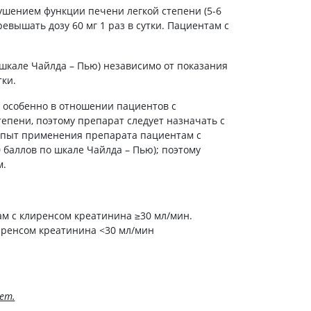
ушением функции печени легкой степени (5-6
евышать дозу 60 мг 1 раз в сутки. Пациентам с
 шкале Чайлда – Пью) независимо от показания
тки.
 особенно в отношении пациентов с
пени, поэтому препарат следует назначать с
опыт применения препарата пациентам с
баллов по шкале Чайлда – Пью); поэтому
м.
ам с клиренсом креатинина ≥30 мл/мин.
иренсом креатинина <30 мл/мин
ет.