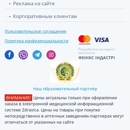
Реклама на сайте
лен дой-пак 460мл
Корпоративным клиентам
Зеленая аптека шампунь крапива
122 грн.
двудомная 350мл
Пользовательское соглашение
Зеленая аптека вода мицелярная 3в1
123 грн.
Политика конфиденциальности
зеленый чай/алоэ 500мл
Разработка интернет
магазина
Зеленая аптека масло массаж разогрев
139.80 грн.
ФЕНІКС ІНДАСТРІ
200мл
Зеленая аптека масло массаж
139.80 грн.
комплексное 5в1 200мл
Наш образовательный партнёр
Зеленая аптека масло массаж а/
139.80 грн.
ВНИМАНИЕ!
Цены актуальны только при оформлении
целлюлит 200мл
заказа в электронной медицинской информационной
системе Zdravica. Цены на товары при покупке
Зеленая аптека масло массаж нейтрал
140.60 грн.
непосредственно в аптечных заведениях-партнерах могут
200мл
отличаться от указанных на сайте