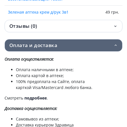
Зеленая аптека крем д/рук 3в1
49 грн.
усиленный эффект 100мл
Отзывы (0)
Зеленая аптека крем д/рук 3в1 новая
51 грн.
кожа 100мл
Оплата и доставка
Зеленая аптека крем д/рук и ногтей алоэ
51.80 грн.
100мл
Оплата осуществляется:
Зеленая аптека крем д/рук лотос/оливка
52 грн.
Оплата наличными в аптеке;
100мл
Оплата картой в аптеке;
100% предоплата на Сайте, оплата
карткой Visa/Mastercard любого банка.
Зеленая аптека крем д/рук и ногтей
54 грн.
оливковый 100мл
Смотреть
подробнее
.
Зеленая аптека крем д/ног заживл 75мл
55 грн.
Доставка
осуществляется:
Самовывоз из аптеки;
Шампунь дегтярный 250мл
79.20 грн.
Доставка курьером Здравица