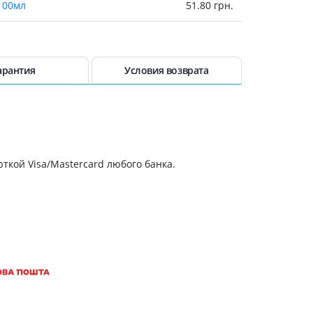
100мл
51.80 грн.
Антисептики и дезинфекторы
Лечение угревой сыпи, акне
100мл
52 грн.
Лечение рубцов
ковый 100мл
54 грн.
арантия
Условия возврата
Лекарства от бородавок
Лечение перхоти, себореи,
55 грн.
волосистых дерматитов
Средства от повышенной
80.10 грн.
потливости
Лечение герпеса
ткой Visa/Mastercard любого банка.
 465мл
83 грн.
Препараты для
опорнодвигательного
озат 465мл
83 грн.
аппарата
Противовоспалительные
е молоко 200мл
83 грн.
препараты
От суставной и мышечной боли
 чай 270г
85 грн.
Миорелаксанты
 270мл
85 грн.
Лекарства от подагры