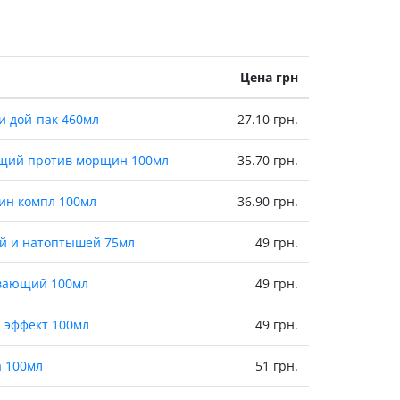
холестерина
Препараты для укрепления
сосудов
Препараты от аритмии
Цена грн
Мочегонные препараты,
диуретики
и дой-пак 460мл
27.10 грн.
Лекарства от стенокардии
Препараты при сердечной
ющий против морщин 100мл
35.70 грн.
недостаточности
ин компл 100мл
36.90 грн.
Заболевания кожи
Противогрибковые
ей и натоптышей 75мл
49 грн.
От ожогов
ивающий 100мл
Лечение ран и язв
49 грн.
Мази от аллергии
й эффект 100мл
49 грн.
Лечение псориаза, экземы
Антибиотики для лечения
а 100мл
51 грн.
заболеваний кожи
Гормональные мази