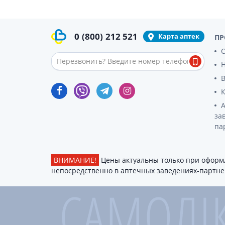
гормон
Кортико
Заболев
0
(800)
212 521
Карта аптек
ПР
железы
О
Гормоны
железы
Респират
Лекарст
Лекарст
за
па
ВНИМАНИЕ!
Цены актуальны только при оформл
непосредственно в аптечных заведениях-партнер