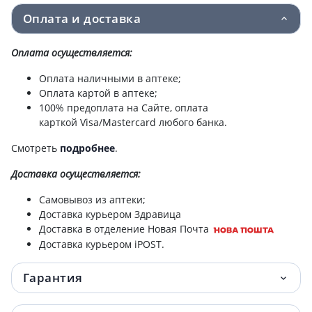
Оплата и доставка
Зеленая аптека крем д/рук и ногтей алоэ
51.80 грн.
100мл
Оплата осуществляется:
Зеленая аптека крем д/рук лотос/оливка
52 грн.
Оплата наличными в аптеке;
100мл
Оплата картой в аптеке;
100% предоплата на Сайте, оплата
карткой Visa/Mastercard любого банка.
Зеленая аптека крем д/рук и ногтей
54 грн.
оливковый 100мл
Смотреть
подробнее
.
Зеленая аптека крем д/ног заживл 75мл
55 грн.
Доставка
осуществляется:
Самовывоз из аптеки;
Шампунь дегтярный 250мл
79.20 грн.
Доставка курьером Здравица
Доставка в отделение Новая Почта
Зеленая аптека мыло жидкое алоэ с дозат
83 грн.
Доставка курьером iPOST.
465мл
Гарантия
Зеленая аптека мыло жидкое ромашка с
83 грн.
дозат 465мл