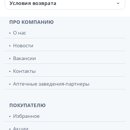
Условия возврата
Зеленая аптека крем д/лица омолаж
83 грн.
козье молоко 200мл
ПРО КОМПАНИЮ
Зеленая аптека гель д/умывания
85 грн.
О нас
зеленый чай 270г
Новости
Зеленая аптека гель д/умывания шалфей
85 грн.
270мл
Вакансии
Зеленая аптека шампунь лопух большой
87 грн.
Контакты
350мл
Аптечные заведения-партнеры
Зеленая аптека аптека крем д/лица п/
88 грн.
морщин д/всех типов кожи ростки
пшеницы 200мл
ПОКУПАТЕЛЮ
Зеленая аптека крем д/лица
88 грн.
Избранное
глубокоувлаж алоэ 200мл
Акции
Зеленая аптека мыло д/интим гигиены
90.20 грн.