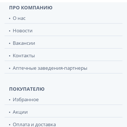
ПРО КОМПАНИЮ
Зеленая аптека гель д/умывания
85 грн.
О нас
зеленый чай 270г
Новости
Зеленая аптека гель д/умывания шалфей
85 грн.
270мл
Вакансии
Зеленая аптека шампунь лопух большой
87 грн.
Контакты
350мл
Аптечные заведения-партнеры
Зеленая аптека аптека крем д/лица п/
88 грн.
морщин д/всех типов кожи ростки
пшеницы 200мл
ПОКУПАТЕЛЮ
Зеленая аптека крем д/лица
88 грн.
Избранное
глубокоувлаж алоэ 200мл
Акции
Зеленая аптека мыло д/интим гигиены
90.20 грн.
чайное дерево 370мл
Оплата и доставка