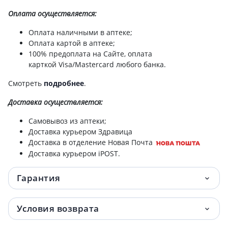
100мл
Оплата осуществляется:
Зеленая аптека крем д/рук лотос/оливка
52 грн.
Оплата наличными в аптеке;
100мл
Оплата картой в аптеке;
100% предоплата на Сайте, оплата
карткой Visa/Mastercard любого банка.
Зеленая аптека крем д/рук и ногтей
54 грн.
оливковый 100мл
Смотреть
подробнее
.
Зеленая аптека крем д/ног заживл 75мл
55 грн.
Доставка
осуществляется:
Самовывоз из аптеки;
Шампунь дегтярный 250мл
79.20 грн.
Доставка курьером Здравица
Доставка в отделение Новая Почта
Зеленая аптека мыло жидкое алоэ с дозат
83 грн.
Доставка курьером iPOST.
465мл
Гарантия
Зеленая аптека мыло жидкое ромашка с
83 грн.
дозат 465мл
Условия возврата
Зеленая аптека крем д/лица омолаж
83 грн.
козье молоко 200мл