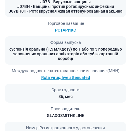
J07B
- Вирусные вакцины
J07BH
- Вакцины против ротавирусных инфекций
J07BH01
- Ротавирусная живая аттенуированная вакцина
Торговое название
РОТАРИКС
Форма выпуска
суспензія оральна (1,5 мл/дозу) по 1 або по 5 попередньо
заповнених оральних аплікаторів або туб в картонній
коробці
Международное непатентованное наименование (МНН)
Rota virus, live attenuated
Срок годности
36,
мес
Производитель
GLAXOSMITHKLINE
Номер Регистрационного удостоверения