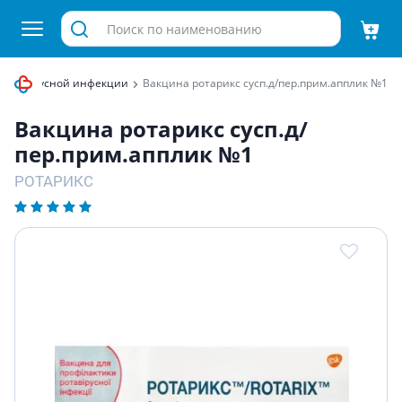
ротавирусной инфекции
Вакцина ротарикс сусп.д/пер.прим.апплик №1
Вакцина ротарикс сусп.д/
пер.прим.апплик №1
РОТАРИКС