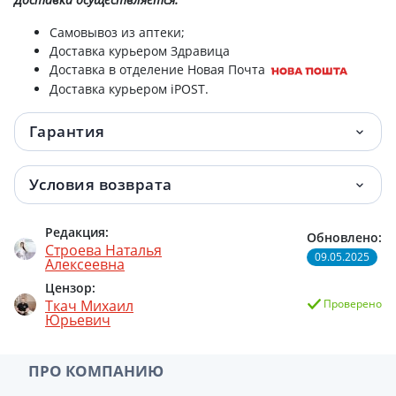
Самовывоз из аптеки;
Фенхеля плоды 1,5г №20
87.10 грн.
Доставка курьером Здравица
Доставка в отделение Новая Почта
Солодки корень фильтр-пак 1,5г №20
88.40 грн.
Доставка курьером iPOST.
Исландский мох фильтр-пак 1,5г №20
94.10 грн.
Гарантия
Тмина плоды 50г
97 грн.
Условия возврата
Пол-пала трава 40г
133.30 грн.
Редакция:
Солодки корни 100г
133.60 грн.
Обновлено:
Строева Наталья
09.05.2025
Алексеевна
Марля н/ст 10м
140.30 грн.
Цензор:
Ткач Михаил
Проверено
Юрьевич
ПРО КОМПАНИЮ