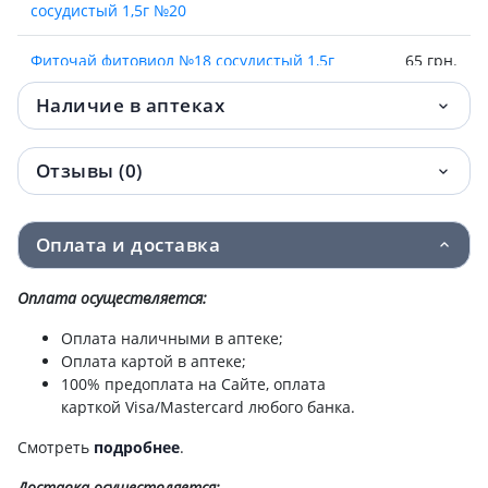
сосудистый 1,5г №20
Фиточай фитовиол №18 сосудистый 1,5г
65 грн.
№20
Наличие в аптеках
Фиточай фитовиол №11 слабительный
66.10 грн.
1,5г №20
Отзывы (0)
Фиточай желуд-кишечный №8 1,5г №20
68.20 грн.
Оплата и доставка
Фиточай фитовиол №16
75.30 грн.
сахароснижающий 1,5г №20
Оплата осуществляется:
Исландский мох 25г
80.30 грн.
Оплата наличными в аптеке;
Оплата картой в аптеке;
Фиточай иван-чай 1,5г пак №20
82.50 грн.
100% предоплата на Сайте, оплата
карткой Visa/Mastercard любого банка.
Пижмы цветки 75г
82.80 грн.
Смотреть
подробнее
.
Чабреца трава 1,5г ф/п №20
84.10 грн.
Доставка
осуществляется: