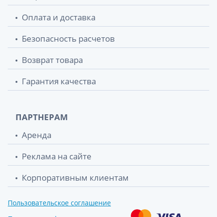
черн L №8
Оплата и доставка
Трусы Tena Lady pants уролог жен крем M
275.70 грн.
№9
Безопасность расчетов
Трусы Tena lady pants plus уролог жен
275.70 грн.
Возврат товара
крем L №8
Гарантия качества
Прокладки tena men active fit level3 №16
278.64 грн.
Подгузники д/женщ tena lady pants plus l
289.10 грн.
ПАРТНЕРАМ
№8 creme
Аренда
Подгузники д/взр TENA (Тена) pants
332.88 грн.
normal large №10
Реклама на сайте
Корпоративным клиентам
Пеленки TENA (Тена) bed underpad plus
394.40 грн.
60смх90см №30
Пользовательское соглашение
Подгузники д/взр TENA (Тена) slip plus
401.10 грн.