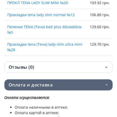
ПРОКЛ TENA LADY SLIM MINI №20
103.92 грн.
Прокладки tena lady slim normal №12
106.80 грн.
Пеленки TENA (Тена) bed plus 60смх60см
129.60 грн.
№5
Прокладки tena (Тена) lady slim ultra mini
129.70 грн.
№28
Прокладки tena lady normal night №10
129.90 грн.
Отзывы (0)
Прокладки tena lady maxi night №6
129.90 грн.
Оплата и доставка
Прокл tena lady slim extra plus №8
129.90 грн.
Оплата осуществляется:
Прокл tena lady slim extra №10
129.90 грн.
Оплата наличными в аптеке;
Прокладки Tena (Тена) lady slim ultra mini
130.20 грн.
Оплата картой в аптеке;
plus №24