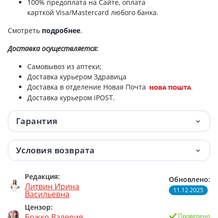
100% предоплата на Сайте, оплата
карткой Visa/Mastercard любого банка.
Прокладки tena men active fit level1 №12
133.80 грн.
Смотреть
подробнее
.
Прокл tena lady slim normal уролог №24
150.40 грн.
Доставка
осуществляется:
Прокладки tena ladу slim рants normal l
153.20 грн.
Самовывоз из аптеки;
№7
Доставка курьером Здравица
Доставка в отделение Новая Почта
Прокладки tena men active fit level2 №10
154.50 грн.
Доставка курьером iPOST.
Прокл TENA (Тена) ladi ultra mini №28
159 грн.
Гарантия
Пеленки TENA (Тена) bed underpad plus
176 грн.
Условия возврата
60смх90см №5
ПРОКЛ TENA LADY MAXI №12
181.60 грн.
Редакция:
Обновлено:
Литвин Ирина
11.12.2025
Васильевна
Прокладки tena lady maxi night №12
181.60 грн.
Цензор:
Божко Валерия
Проверено