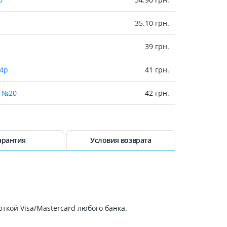
Антисептики и дезинфекторы
35.10 грн.
Лечение угревой сыпи, акне
Лечение рубцов
39 грн.
Лекарства от бородавок
Лечение перхоти, себореи,
 4р
41 грн.
волосистых дерматитов
Средства от повышенной
y №20
42 грн.
потливости
Лечение герпеса
ive №20
42 грн.
Препараты для
 №20
44 грн.
арантия
Условия возврата
опорнодвигательного
аппарата
45 грн.
Противовоспалительные
препараты
45 грн.
От суставной и мышечной боли
Миорелаксанты
ткой Visa/Mastercard любого банка.
47.40 грн.
Лекарства от подагры