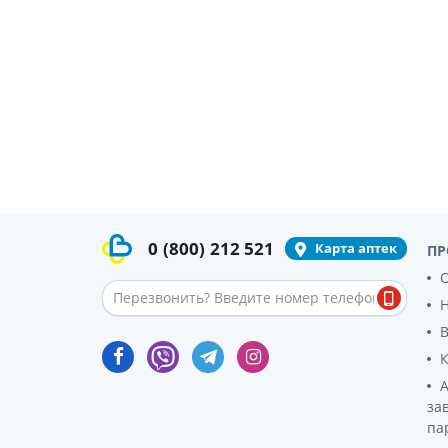
гормон
Кортико
Заболев
железы
Гормоны
железы
Респират
Лекарст
Лекарст
0
(800)
212 521
Карта аптек
ПР
О
за
па