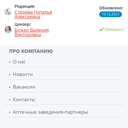
Редакция:
Обновлено:
Подгузники Huggies (Хаггис) трусики д/
743.10 грн.
Строева Наталья
мал р5 (12-17кг) №34
10.12.2025
Алексеевна
Цензор:
Подгузники Huggies (Хаггис) трусики д/
743.10 грн.
Божко Валерия
Проверено
дев р5 (12-17кг) №34
Викторовна
Подгузники huggies elite soft р2 (4-7кг)
753 грн.
ПРО КОМПАНИЮ
№58
О нас
Новости
Вакансии
Контакты
Аптечные заведения-партнеры