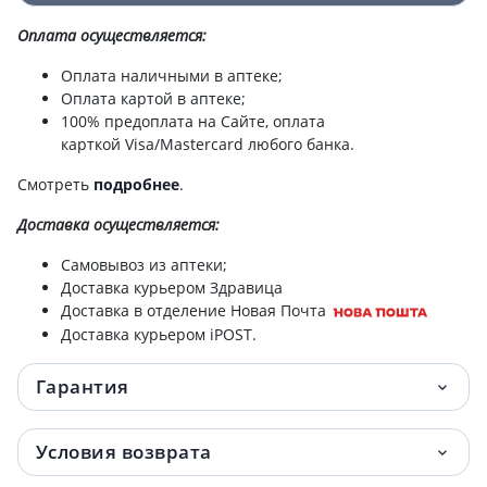
Подгузники Huggies (Хаггис) classic р5 (11-
541.90 грн.
25кг) №42
Оплата осуществляется:
Оплата наличными в аптеке;
Подгузники Huggies (Хаггис) classic р3 (4-
608.50 грн.
Оплата картой в аптеке;
9кг) №58
100% предоплата на Сайте, оплата
карткой Visa/Mastercard любого банка.
Подгузники Huggies (Хаггис) classic р4 (7-
608.50 грн.
18кг) №50
Смотреть
подробнее
.
Доставка
осуществляется:
Подгузники Huggies (Хаггис) трусики д/
696.70 грн.
мал р4 (9-14кг) №36
Самовывоз из аптеки;
Доставка курьером Здравица
Подгузники huggies ultra comfort р4 7-
731.90 грн.
Доставка в отделение Новая Почта
18кг №50
Доставка курьером iPOST.
Подгузники Huggies (Хаггис) трусики д/
738.50 грн.
Гарантия
дев р4 (9-14кг) №36
Подгузники Huggies (Хаггис) трусики д/
743.10 грн.
Условия возврата
дев р6 (15-25кг) №30