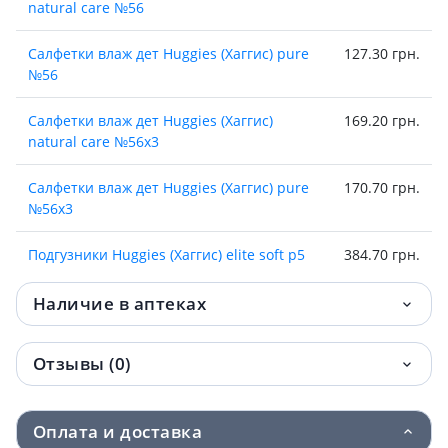
natural care №56
Салфетки влаж дет Huggies (Хаггис) pure
127.30 грн.
№56
Салфетки влаж дет Huggies (Хаггис)
169.20 грн.
natural care №56х3
Салфетки влаж дет Huggies (Хаггис) pure
170.70 грн.
№56х3
Подгузники Huggies (Хаггис) elite soft р5
384.70 грн.
(11-22кг) №28
Наличие в аптеках
Подгузники Huggies (Хаггис) трусики д/
401.60 грн.
мал р3 (6-11кг) №44
Отзывы (0)
Подгузники Huggies (Хаггис) трусики д/
401.60 грн.
дев р3 (6-11кг) №44
Оплата и доставка