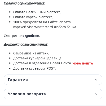
кисломол с рожд 400г 1000007
Оплата осуществляется:
Nestle (Нестле) NAN (НАН)-1 смесь с 0
565.80 грн.
Оплата наличными в аптеке;
мес 400г 1000001
Оплата картой в аптеке;
100% предоплата на Сайте, оплата
карткой Visa/Mastercard любого банка.
Детское питание Nestle peptamen af
606.60 грн.
neutral dual 500мл
Смотреть
подробнее
.
Nestle (Нестле) NAN (НАН) смесь
614.80 грн.
Доставка
осуществляется:
безлактозная 400г 1000204
Самовывоз из аптеки;
Доставка курьером Здравица
Спец/пит Nestle resource 2.0+Fibre
615.80 грн.
Доставка в отделение Новая Почта
ваниль 200мл №4
Доставка курьером iPOST.
СПЕЦ/ПИТ NESTLE RESOURCE 2.0+FIBRE
661.90 грн.
Гарантия
НЕЙТР ВКУС 200МЛ №4
Nestle (Нестле) NAN (НАН) смесь
705.10 грн.
Условия возврата
молочная тройной комфорт 400г
1000037