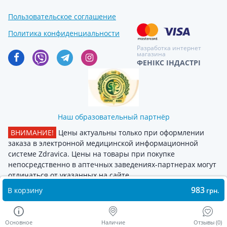
молочная 800г
Пользовательское соглашение
Детское питане Nestle pre nan hmf
2 636.40 грн.
Политика конфиденциальности
обогатитель грудн молока 1г №72
Разработка интернет
магазина
ФЕНІКС ІНДАСТРІ
Наш образовательный партнёр
ВНИМАНИЕ!
Цены актуальны только при оформлении
заказа в электронной медицинской информационной
системе Zdravica. Цены на товары при покупке
непосредственно в аптечных заведениях-партнерах могут
отличаться от указанных на сайте
983
В корзину
грн.
Основное
Наличие
Отзывы (0)