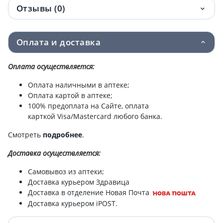
Отзывы (0)
Детское питание Nestle nan смесь
528.90 грн.
кисломол с рожд 400г 1000007
Оплата и доставка
Nestle (Нестле) NAN (НАН)-1 смесь с 0
565.80 грн.
мес 400г 1000001
Оплата осуществляется:
Оплата наличными в аптеке;
Детское питание Nestle peptamen af
606.60 грн.
Оплата картой в аптеке;
neutral dual 500мл
100% предоплата на Сайте, оплата
карткой Visa/Mastercard любого банка.
Nestle (Нестле) NAN (НАН) смесь
614.80 грн.
безлактозная 400г 1000204
Смотреть
подробнее
.
Доставка
осуществляется:
Спец/пит Nestle resource 2.0+Fibre
615.80 грн.
ваниль 200мл №4
Самовывоз из аптеки;
Доставка курьером Здравица
СПЕЦ/ПИТ NESTLE RESOURCE 2.0+FIBRE
661.90 грн.
Доставка в отделение Новая Почта
НЕЙТР ВКУС 200МЛ №4
Доставка курьером iPOST.
Nestle (Нестле) NAN (НАН) смесь
705.10 грн.