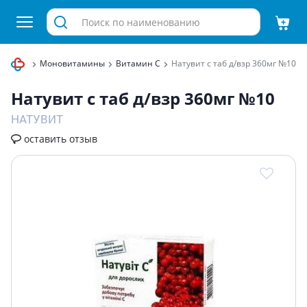
и бады
Моновитамины
Витамин С
Натувит с таб д/взр 360мг №10
Натувит с таб д/взр 360мг №10
НАТУВИТ
оставить отзыв