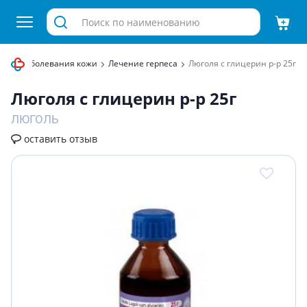
аты
Заболевания кожи
Лечение герпеса
Люголя с глицерин р-р 25г
Люголя с глицерин р-р 25г
ЛЮГОЛЬ
оставить отзыв