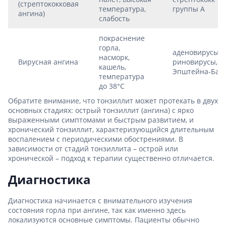
(стрептококковая
температура,
группы А
ангина)
слабость
покраснение
горла,
аденовирусы,
насморк,
Вирусная ангина
риновирусы,
кашель,
Эпштейна-Бар
температура
до 38°C
Обратите внимание, что тонзиллит может протекать в двух
основных стадиях: острый тонзиллит (ангина) с ярко
выраженными симптомами и быстрым развитием, и
хронический тонзиллит, характеризующийся длительным
воспалением с периодическими обострениями. В
зависимости от стадий тонзиллита – острой или
хронической – подход к терапии существенно отличается.
Диагностика
Диагностика начинается с внимательного изучения
состояния горла при ангине, так как именно здесь
локализуются основные симптомы. Пациенты обычно