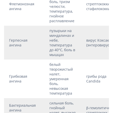
боль, тризм
Флегмонозная
стрептококки,
челюсти,
ангина
стафилококки
температура,
гнойное
расплавление
пузырьки на
миндалинах и
Герпесная
небе,
вирус Коксаки
ангина
температура
(энтеровирусы
до 40°C, боль в
мышцах
белый
творожистый
налет,
Грибковая
грибы рода
умеренная
ангина
Candida
боль,
невысокая
температура
сильная боль,
Бактериальная
гнойный
β-гемолитичес
ангина
налет, высокая
стрептококк