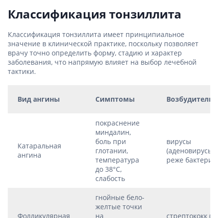
Классификация тонзиллита
Классификация тонзиллита имеет принципиальное
значение в клинической практике, поскольку позволяет
врачу точно определить форму, стадию и характер
заболевания, что напрямую влияет на выбор лечебной
тактики.
Вид ангины
Симптомы
Возбудитель
покраснение
миндалин,
боль при
вирусы
Катаральная
глотании,
(аденовирусы),
ангина
температура
реже бактерии
до 38°C,
слабость
гнойные бело-
желтые точки
Фолликулярная
на
стрептококк (S.