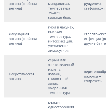
ангина (гнойная
миндалинах,
pyogenes),
ангина)
температура
стафилококк
39-40°C,
сильная боль
гной в лакунах,
высокая
Лакунарная
стрептококков
температура,
ангина (гнойная
инфекция (реж
интоксикация,
ангина)
другие бактери
увеличение
лимфоузлов
серый или
желто-зеленый
налет с
веретенообраз
Некротическая
язвами,
палочка +
ангина
гнилостный
спирохеты
запах,
умеренная
температура
резкая
односторонняя