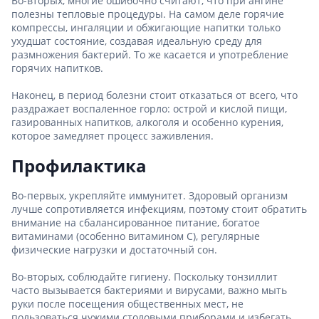
Во-вторых, многие ошибочно считают, что при ангине
полезны тепловые процедуры. На самом деле горячие
компрессы, ингаляции и обжигающие напитки только
ухудшат состояние, создавая идеальную среду для
размножения бактерий. То же касается и употребление
горячих напитков.
Наконец, в период болезни стоит отказаться от всего, что
раздражает воспаленное горло: острой и кислой пищи,
газированных напитков, алкоголя и особенно курения,
которое замедляет процесс заживления.
Профилактика
Во-первых, укрепляйте иммунитет. Здоровый организм
лучше сопротивляется инфекциям, поэтому стоит обратить
внимание на сбалансированное питание, богатое
витаминами (особенно витамином С), регулярные
физические нагрузки и достаточный сон.
Во-вторых, соблюдайте гигиену. Поскольку тонзиллит
часто вызывается бактериями и вирусами, важно мыть
руки после посещения общественных мест, не
пользоваться чужими столовыми приборами и избегать