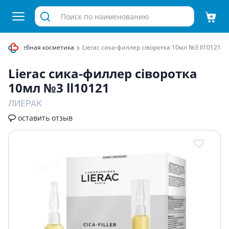
а
Лечебная косметика
Lierac сика-филлер сіворотка 10мл №3 ll10121
Lierac сика-филлер сіворотка
10мл №3 ll10121
ЛИЕРАК
оставить отзыв