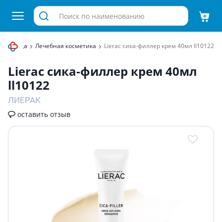
ы и ухода
Лечебная косметика
Lierac сика-филлер крем 40мл ll10122
Lierac сика-филлер крем 40мл
ll10122
ЛИЕРАК
оставить отзыв