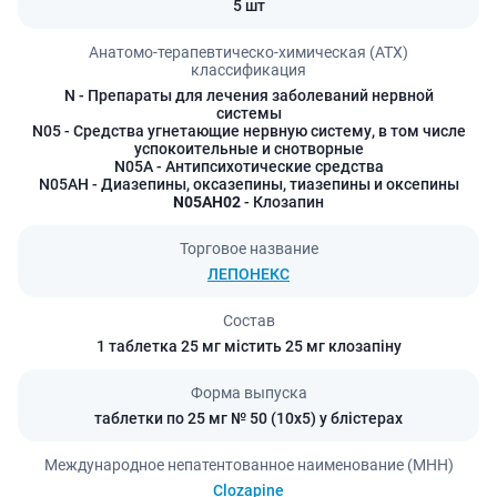
5 шт
Анатомо-терапевтическо-химическая (АТХ)
классификация
N
- Препараты для лечения заболеваний нервной
системы
N05
- Средства угнетающие нервную систему, в том числе
успокоительные и снотворные
N05A
- Антипсихотические средства
N05AH
- Диазепины, оксазепины, тиазепины и оксепины
N05AH02
- Клозапин
Торговое название
ЛЕПОНЕКС
Состав
1 таблетка 25 мг містить 25 мг клозапіну
Форма выпуска
таблетки по 25 мг № 50 (10х5) у блістерах
Международное непатентованное наименование (МНН)
Clozapine