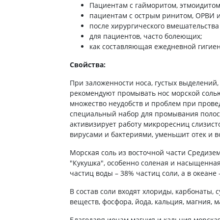
ты от энцефалита
Пациентам с гайморитом, этмоидитом
ьные средства для
Антибиотики
Туалетная бумага
пациентам с острым ринитом, ОРВИ 
 кожи головы
а для желудка
Антибиотики для детей
Носовые платки
после хирургического вмешательства 
ание волос
 от изжоги и
для пациентов, часто болеющих;
Антибиотики при пневмонии
Салфетки бумажные
ния
 волос
как составляющая ежедневной гигие
Антибиотики при гайморите
Ватные диски и палочки
а от гастрита
а для вьющихся волос
Антибиотики при бронхите
Свойства:
Влажые салфетки
ва от язвы желудка
е шампуни
Антибиотики при ангине
Прочие
При заложенности носа, густых выделений, 
ты для похудения
Антибиотики при цистите
рекомендуют промывать нос морской солью
ы для кишечника
множество неудобств и проблем при прове
Противогрибковые препараты
специальный набор для промывания полост
во от поноса
Антисептики
активизирует работу микроресниц слизистой
ики
Противотуберкулезные
вирусами и бактериями, уменьшит отек и в
ты от вздутия живота
Вакцины
Морская соль из восточной части Средизем
а от геморроя
"Кукушка", особенно соленая и насыщенна
Препараты от паразитов
во от тошноты
частиц воды – 38% частиц соли, а в океане 
Препараты от глистов
а от коликов
В состав соли входят хлориды, карбонаты, 
Лекарства от чесотки
ты при кишечной
веществ, фосфора, йода, кальция, магния, м
ии
Антипротозойные препараты
Благодаря ионам магния и кальция морска