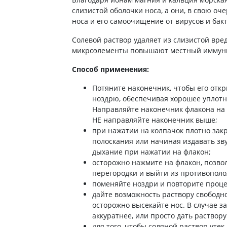
ты для повышения
Препараты для нервной
а
слизистой оболочки носа, а они, в свою оч
системы
носа и его самоочищение от вирусов и бак
итики и пропульсанты
Противосудорожные
льное
Солевой раствор удаляет из слизистой вре
Препараты для лечения
микроэлементы повышают местный иммуни
эпилепсии
ы для
дочной железы
Снотворные препараты
Способ применения:
тные препараты
Успокоительные препараты
Потяните наконечник, чтобы его откр
ты для лечения
Антидепрессанты
ноздрю, обеспечивая хорошее уплотн
тита
Направляйте наконечник флакона на 
Препараты для улучшения
памяти
НЕ направляйте наконечник выше;
ы для печени и
при нажатии на колпачок плотно закр
Транквилизаторы
 пузыря
(анксиолитики)
полоскания или начиная издавать звук
а от гепатита C
дыхание при нажатии на флакон;
Средства от курения и
никотиновой зависимости
ротекторы для печени
осторожно нажмите на флакон, позво
перегородки и выйти из противополо
Средства от похмелья
нные препараты
поменяйте ноздри и повторите проце
Препараты от головокружения
слоты
дайте возможность раствору свободно 
осторожно высекайте нос. В случае 
Противоопухолевые
льные препараты
аккуратнее, или просто дать раствор
препараты
амо-гипофизарные
для того, чтобы соляной раствор уте