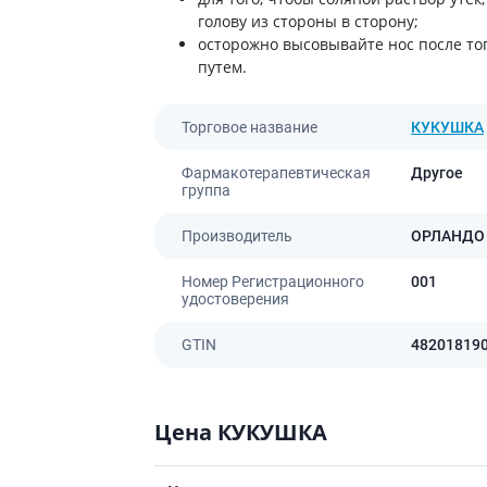
ы
Противоопухолевые
голову из стороны в сторону;
негормональные препараты
осторожно высовывайте нос после тог
стероиды
Противоопухолевые
путем.
ания щитовидной
гормональные препараты
От рака
 поджелудочной
Торговое название
КУКУШКА
Лечение аллергии
Фармакотерапевтическая
Другое
орная система
группа
Мочеполовая система и
ва от аллергии
половые гормоны
Производитель
ОРЛАНДО
ва от астмы
Лекарства для почек
Препараты для потенции и
Номер Регистрационного
001
эрекции
удостоверения
Урологические препараты
GTIN
48201819
Гинекологические препараты
Препараты влияющие на
лактацию
Цена КУКУШКА
Препараты для органов
чувств