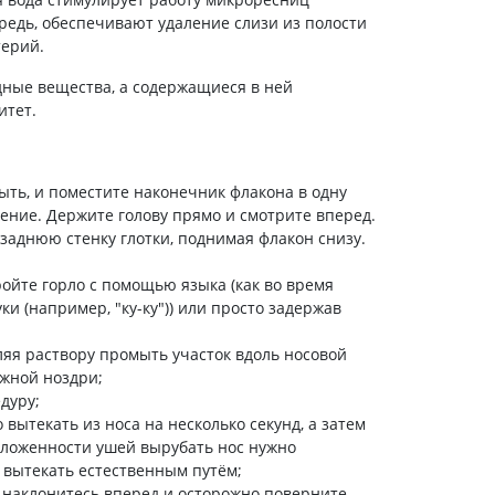
ередь, обеспечивают удаление слизи из полости
Антисептики и дезинфекторы
терий.
Лечение угревой сыпи, акне
дные вещества, а содержащиеся в ней
Лечение рубцов
тет.
Лекарства от бородавок
Лечение перхоти, себореи,
волосистых дерматитов
ыть, и поместите наконечник флакона в одну
Средства от повышенной
ение. Держите голову прямо и смотрите вперед.
потливости
заднюю стенку глотки, поднимая флакон снизу.
Лечение герпеса
ойте горло с помощью языка (как во время
Препараты для
и (например, "ку-ку")) или просто задержав
опорнодвигательного
аппарата
ляя раствору промыть участок вдоль носовой
Противовоспалительные
жной ноздри;
препараты
дуру;
От суставной и мышечной боли
вытекать из носа на несколько секунд, а затем
Миорелаксанты
заложенности ушей вырубать нос нужно
у вытекать естественным путём;
Лекарства от подагры
к, наклонитесь вперед и осторожно поверните