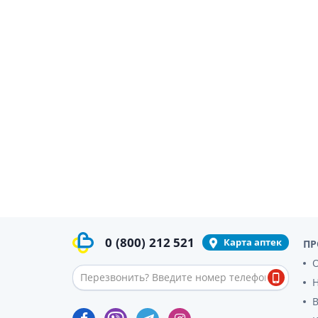
0
(800)
212 521
Карта аптек
ПР
О