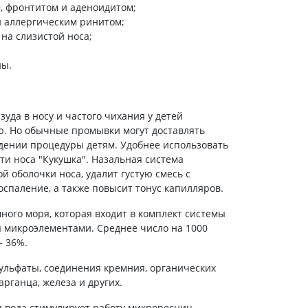
холестерина
, фронтитом и аденоидитом;
и аллергическим ринитом;
Препараты для укрепления
сосудов
на слизистой носа;
Препараты от аритмии
ны.
Мочегонные препараты,
диуретики
Лекарства от стенокардии
зуда в носу и частого чихания у детей
Препараты при сердечной
. Но обычные промывки могут доставлять
недостаточности
дении процедуры детям. Удобнее использовать
и носа "Кукушка". Назальная система
Заболевания кожи
 оболочки носа, удалит густую смесь с
Противогрибковые
оспаление, а также повысит тонус капилляров.
От ожогов
ного моря, которая входит в комплект системы
Лечение ран и язв
я микроэлементами. Среднее число на 1000
Мази от аллергии
– 36%.
Лечение псориаза, экземы
сульфаты, соединения кремния, органических
Антибиотики для лечения
арганца, железа и других.
заболеваний кожи
Гормональные мази
я вода стимулирует работу микроресниц