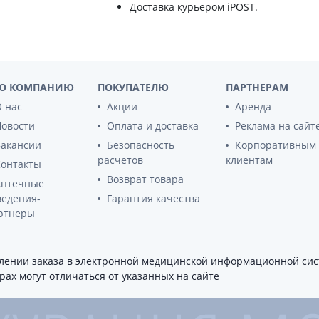
Доставка курьером iPOST.
ы
Противоопухолевые
негормональные препараты
стероиды
Противоопухолевые
ания щитовидной
гормональные препараты
От рака
 поджелудочной
О КОМПАНИЮ
ПОКУПАТЕЛЮ
ПАРТНЕРАМ
Лечение аллергии
 нас
Акции
Аренда
орная система
Новости
Оплата и доставка
Реклама на сайт
Мочеполовая система и
ва от аллергии
половые гормоны
Вакансии
Безопасность
Корпоративным
расчетов
клиентам
ва от астмы
Контакты
Лекарства для почек
Возврат товара
Аптечные
Препараты для потенции и
эрекции
ведения-
Гарантия качества
ртнеры
Урологические препараты
Гинекологические препараты
Препараты влияющие на
ении заказа в электронной медицинской информационной сист
лактацию
ах могут отличаться от указанных на сайте
Препараты для органов
чувств