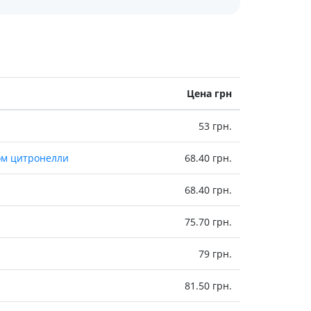
холестерина
Препараты для укрепления
сосудов
Препараты от аритмии
Мочегонные препараты,
диуретики
Цена грн
Лекарства от стенокардии
Препараты при сердечной
53 грн.
недостаточности
ом цитронелли
68.40 грн.
Заболевания кожи
Противогрибковые
68.40 грн.
От ожогов
Лечение ран и язв
75.70 грн.
Мази от аллергии
79 грн.
Лечение псориаза, экземы
Антибиотики для лечения
81.50 грн.
заболеваний кожи
Гормональные мази