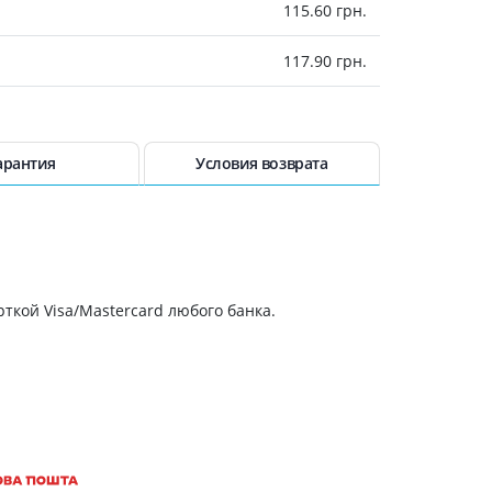
115.60 грн.
Антисептики и дезинфекторы
Лечение угревой сыпи, акне
117.90 грн.
Лечение рубцов
118 грн.
Лекарства от бородавок
Лечение перхоти, себореи,
126.20 грн.
арантия
Условия возврата
волосистых дерматитов
Средства от повышенной
131.50 грн.
потливости
Лечение герпеса
143.40 грн.
Препараты для
опорнодвигательного
ткой Visa/Mastercard любого банка.
162.80 грн.
аппарата
Противовоспалительные
препараты
От суставной и мышечной боли
Миорелаксанты
Лекарства от подагры