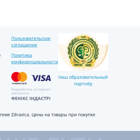
Препараты кальция
Хондропротекторы
Кроветворение и кровь
Противотромбозные
Пользовательское
Препараты от анемии
соглашение
Кровезаменители
е
Политика
Препараты для
конфиденциальности
парентерального питания
Прочие лекарственные
Наш образовательный
средства
партнёр
Разработка интернет
магазина
ФЕНІКС ІНДАСТРІ
еме Zdravica. Цены на товары при покупке