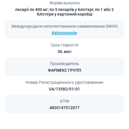
Форма выпуска
песарії по 400 мг; по 5 песаріїв у блістері; по 1 або 2
блістери у картонній коробці
Международное непатентованное наименование (МНН)
Ketoconazole
Срок годности
36,
мес
Производитель
ФАРМЕКС ГРУПП
Номер Регистрационного удостоверения
UA/13582/01/01
GTIN
4820147512077