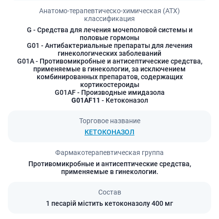
Анатомо-терапевтическо-химическая (АТХ)
классификация
G
- Средства для лечения мочеполовой системы и
половые гормоны
G01
- Антибактериальные препараты для лечения
гинекологических заболеваний
G01A
- Противомикробные и антисептические средства,
применяемые в гинекологии, за исключением
комбинированных препаратов, содержащих
кортикостероиды
G01AF
- Производные имидазола
G01AF11
- Кетоконазол
Торговое название
КЕТОКОНАЗОЛ
Фармакотерапевтическая группа
Противомикробные и антисептические средства,
применяемые в гинекологии.
Состав
1 песарій містить кетоконазолу 400 мг