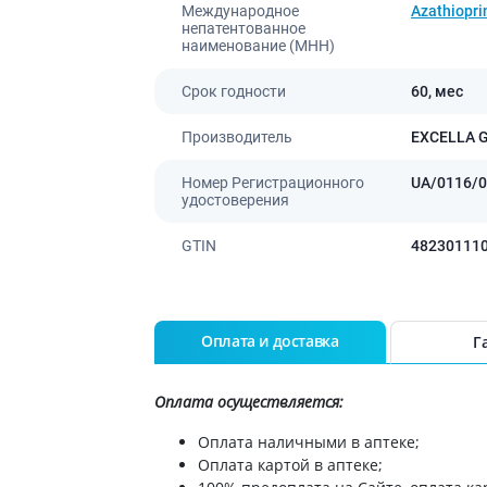
Международное
Azathiopri
ы
Противоопухолевые
непатентованное
негормональные препараты
стероиды
наименование (МНН)
Противоопухолевые
ания щитовидной
гормональные препараты
Срок годности
60,
мес
От рака
 поджелудочной
Производитель
EXCELLA 
Лечение аллергии
орная система
Номер Регистрационного
UA/0116/0
Мочеполовая система и
удостоверения
ва от аллергии
половые гормоны
ва от астмы
GTIN
48230111
Лекарства для почек
Препараты для потенции и
эрекции
Урологические препараты
Оплата и доставка
Г
Гинекологические препараты
Препараты влияющие на
Оплата осуществляется:
лактацию
Оплата наличными в аптеке;
Препараты для органов
Оплата картой в аптеке;
чувств