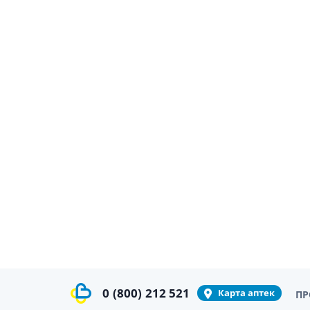
0
(800)
212 521
Карта аптек
ПР