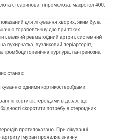
холестерина
лота стеаринова; гіпромелоза; макрогол 400.
Препараты для укрепления
сосудов
показаний для лікування хворих, яким була
Препараты от аритмии
значно терапевтичну дію при таких
Мочегонные препараты,
ит, важкий ревматоїдний артрит, системний
диуретики
на пухирчатка, вузликовий періартеріїт,
Лекарства от стенокардии
на тромбоцитопенічна пурпура, гангренозна
Препараты при сердечной
недостаточности
Заболевания кожи
их станах:
Противогрибковые
ікуванню одними кортикостероїдами;
От ожогов
Лечение ран и язв
ванню кортикостероїдами в дозах, що
Мази от аллергии
обхідності скоротити потребу в стероїдних
Лечение псориаза, экземы
Антибиотики для лечения
ероїдів протипоказано. При лікуванні
заболеваний кожи
 артриту імуран проявляє значну
Гормональные мази