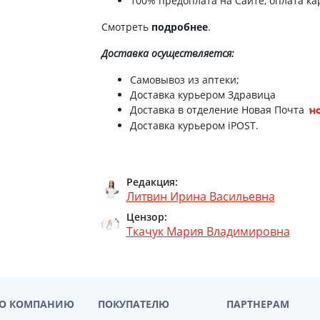
100% предоплата на Сайте, оплата кар
Препараты для глаз
Смотреть
подробнее
.
Капли в ухо
Доставка
осуществляется:
Самовывоз из аптеки;
Доставка курьером Здравица
Доставка в отделение Новая Почта
Доставка курьером iPOST.
Редакция:
Литвин Ирина Васильевна
Цензор:
Ткачук Мария Владимировна
О КОМПАНИЮ
ПОКУПАТЕЛЮ
ПАРТНЕРАМ