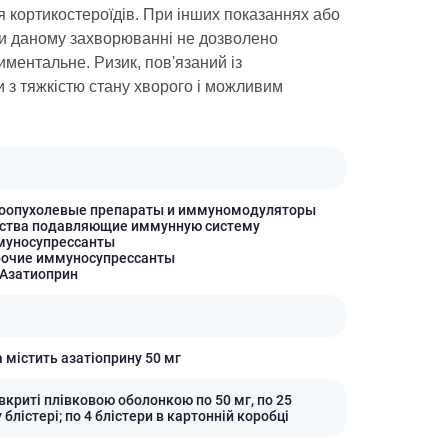
я кортикостероїдів. При інших показаннях або
Антисептики и дезинфекторы
ри даному захворюванні не дозволено
Лечение угревой сыпи, акне
иментальне. Ризик, пов'язаний із
Лечение рубцов
и з тяжкістю стану хворого і можливим
Лекарства от бородавок
Лечение перхоти, себореи,
волосистых дерматитов
Средства от повышенной
потливости
воопухолевые препараты и иммуномодуляторы
Лечение герпеса
дства подавляющие иммунную систему
муносупрессанты
рочие иммуносупрессанты
Препараты для
 Азатиоприн
опорнодвигательного
аппарата
Противовоспалительные
препараты
 містить азатіоприну 50 мг
От суставной и мышечной боли
Миорелаксанты
вкриті плівковою оболонкою по 50 мг, по 25
 блістері; по 4 блістери в картонній коробці
Лекарства от подагры