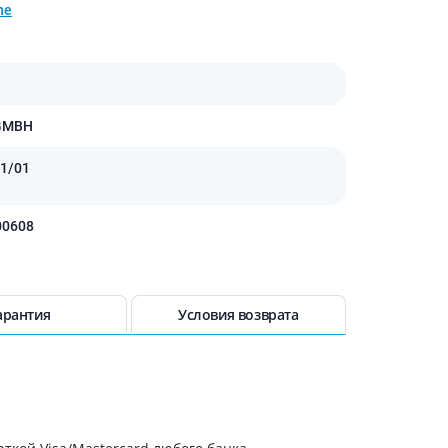
Препараты кальция
ne
Хондропротекторы
Кроветворение и кровь
Противотромбозные
GMBH
Препараты от анемии
Кровезаменители
1/01
Препараты для
парентерального питания
00608
Прочие лекарственные
средства
арантия
Условия возврата