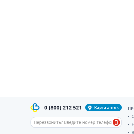
Препара
аппетит
Спазмол
Слабите
Препарат
поджелу
Фермен
Препара
панкреа
Препарат
желчного
Лекарств
Гепатоп
Желчего
0
(800)
212 521
Карта аптек
ПР
Аминоки
О
Гормона
Гипотал