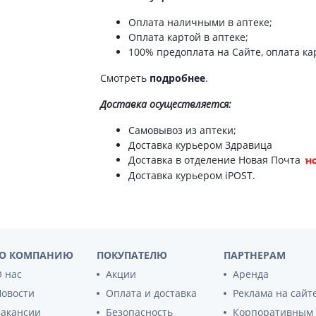
ты для повышения
Препараты для нервной
а
Оплата наличными в аптеке;
системы
итики и пропульсанты
Оплата картой в аптеке;
Противосудорожные
льное
100% предоплата на Сайте, оплата кар
Препараты для лечения
эпилепсии
Смотреть
подробнее
.
ы для
дочной железы
Снотворные препараты
Доставка
осуществляется:
тные препараты
Успокоительные препараты
Самовывоз из аптеки;
ты для лечения
Антидепрессанты
тита
Доставка курьером Здравица
Препараты для улучшения
Доставка в отделение Новая Почта
памяти
ы для печени и
Доставка курьером iPOST.
Транквилизаторы
 пузыря
(анксиолитики)
а от гепатита C
Средства от курения и
никотиновой зависимости
ротекторы для печени
Средства от похмелья
нные препараты
О КОМПАНИЮ
ПОКУПАТЕЛЮ
ПАРТНЕРАМ
Препараты от головокружения
слоты
 нас
Акции
Аренда
Новости
Оплата и доставка
Реклама на сайт
Противоопухолевые
льные препараты
препараты
Вакансии
Безопасность
Корпоративным
амо-гипофизарные